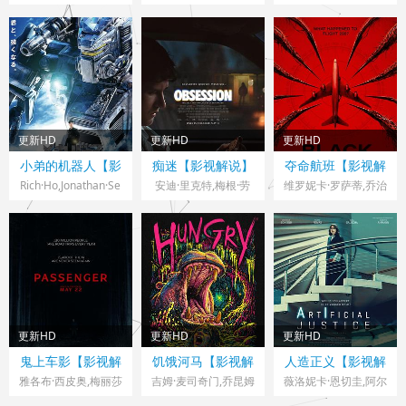
斯皮尔伯格
拉克,迈克尔·加斯顿,
云,孔成夏
森斯
·埃加福,阿万·乔贾,谢
伊芙·休森,艾米莉·布
拉赫·霍斯达尔,托比·
朗特,科尔曼·多明戈,
哈格雷夫,雷娜特·赖因
库利·卡尔文,乔什·奥
斯夫,卢基塔·麦克斯韦
康纳,科林·费尔斯,亨
尔,芬恩·本尼特,米拉
利·劳埃德-休斯,怀亚
尼亚·克尔,菲利普·格
特·罗素,克里斯·西尔
兰杰,帕特里克·贝纳姆
更新HD
更新HD
更新HD
科克,埃利奥特·维拉
新加坡> 影视解说
美国> 影视解说
美国> 影视解说
小弟的机器人【影
痴迷【影视解说】
夺命航班【影视解
尔,汤米·马丁内兹,加
2024 导演：Rich·Ho
2026 导演：库里·巴
2026 导演：史蒂文·
视解说】
说】
Rich·Ho,Jonathan·Se
安迪·里克特,梅根·劳
维罗妮卡·罗萨蒂,乔治
比·比恩斯,斯万米·萨
e,Kenny·Woo·Kah·W
克
利斯,迈克尔·约翰斯
奎里
娜·雷尼达斯,汤姆·布
姆派奥,奇里尔·保兰,
eng,Tan·Hsien·Jin,De
顿,Matthew·Jackson,
里特尼,汉娜克·塔波
麦肯娜·布里杰,艾米丽
smond·Yeo,See·Jaso
印达·纳瓦雷
特,Danny·Mac,特蕾
·麦肯德里,伊丽莎白·
n,Gavan·Leong,Nels
特,Cooper·Tomlinson
莎·森登·加西亚,戴恩·
斯坦利
on·Xiao·Qiang·Lee,Li
,Darin·Toonder,Haley
怀特·奥哈拉,莫莉·贝
m·Samuel,Loseana·
·Fitzgerald,Chloe·Bre
尔·赖
Ng,Elijah·Ho,Su·Ai·K
en,Anthony·Pavone,J
特,Anton·Trendafilov,
更新HD
更新HD
更新HD
wa,Tiong·Chuan·Pha
ustice,Malcolm·Keln
Asa·Ali,卡雅·
美国> 影视解说
英国,美国> 影视解说
西班牙> 影视解说
鬼上车影【影视解
饥饿河马【影视解
人造正义【影视解
ng,Larry·Luatutu,Iain
er,Anthony·Casabian
陈,Betsy-
2026 导演：安德烈·
2026 导演：詹姆斯·
2024
说】
说】
说】
雅各布·西皮奥,梅丽莎
吉姆·麦司奇门,乔昆姆
薇洛妮卡·恩切圭,阿尔
·McDonald·McColl
ca,Travis·Beck,Kyle·B
Blue·English,乔治·S·
艾弗道夫
·里奥,托尼·杜佩,米歇
纳恩
·德·阿尔梅达,特雷西·
维托·阿曼,阿尔瓦·加
lumenthal
乔杰