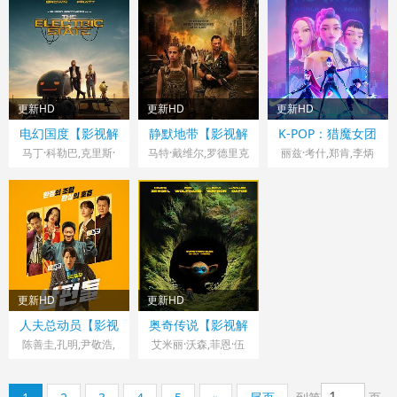
尼,劳拉·门内尔,克里
赫,Anthony·Nuccio,Ia
·温斯特德,蒂莫西·斯
尔,Jan,Kowalewski,Pa
斯蒂安·康佛瑞,科林·
n·Hinton,Jason·Stova
波,理查德·塞梅尔,科
wel,Wysocki,Tomasz,
奥布莱恩,罗汉·坎贝
l,Rachel·Hafell,Sidne
林·摩根,迪克西·艾格
Cymerman,Nicolas,S
尔,齐亚·牛顿,奥斯古
y·Edwards,Bobby·Ea
瑞克斯,拉菲·斯波,凯
tone
德·珀金斯,萨拉·莱
sley
撒·东布瓦,亚历山德拉
维,Corin·Clark·Corin·
·玛桑凯,埃琳娜·桑兹,
更新HD
更新HD
更新HD
Clark,Danica·Dreyer·
吉奥古·萨伍艾斯,埃里
美国> 影视解说
匈牙利> 影视解说
美国> 影视解说
电幻国度【影视解
静默地带【影视解
K-POP：猎魔女团
Danica·Dreyer,Kingst
克·古
2020 导演：乔·罗素,
2025 导演：
2025 导演：克里斯·
说】
说】
【影视解说】
马丁·科勒巴,克里斯·
马特·戴维尔,罗德里克
丽兹·考什,郑肯,李炳
on·Chan·Kingston·Ch
德,Ana·Rosa·De·Eiza
安东尼·罗素
帕拉特,米莉·波比·布
Peter·Deak
·希尔,卡罗琳·博尔顿,
艾伯翰斯,玛吉·康
宪,赵雅顿,金允珍,金
an,Dianne·Greenwo
guirre·Butler·Ana·Ro
朗,布莱恩·考克斯,吉
艾格塔·达
大贤,安孝燮,梅·洪,柳
od·Dianne·Greenwo
sa·De·Eizaguirre·But
安卡罗·埃斯波西托,安
瑙,David·Fox,卡蒂亚·
智英,乔尔·金·布斯特,
od
ler,洛兰·布拉科,伯纳
东尼·麦凯,库利·卡尔
博科尔,德克兰·汉宁
赵胜汪,约翰·埃里克·
德·布伦,菲利普·舒
文,斯坦利·图齐,珍妮·
根,卢卡·帕普,安德斯·
本特利,玛吉·
尔,Michael·John·Trea
斯蕾特,泰瑞·诺塔里,
奥洛夫·格伦德伯
康,Rumi·Oak·Rumi·O
nor·Michael·John·Tre
杰森·亚历山大,亚当·
格,Julian·Krenn,Nikol
ak,Alan·Lee·Alan·Lee
anor,Nick·Dutton·Nic
更新HD
更新HD
克罗斯代尔,比利·鲍伯
ett·Barabas,Alexis·L
,Nathan·Schauf·Nath
k·Dutton,马克
韩国> 影视解说
美国> 影视解说
人夫总动员【影视
奥奇传说【影视解
·松顿,德文·达尔顿,关
atham,哈里·索维
an·Schauf,Charlene·
2026 导演：朴奎泰
2025 导演：以赛亚·
解说】
说】
陈善圭,孔明,尹敬浩,
艾米丽·沃森,菲恩·伍
继威,杰西卡·卢扎,伍
克,Márk·Palla,罗伯特·
Ramos·Charlene·Ra
姜汉娜,金知硕,李多
撒克逊
法德,威廉·达福,海伦
迪·诺曼,凯特琳·彻斯
杰克
mos,Cori·Baik·Cori·B
熙,全昭旻
娜·泽格
纳·亨克,安娜·梅岑采
逊,Aniek·Jacobs,Niels
aik,Jennifer·Sun·Bell·J