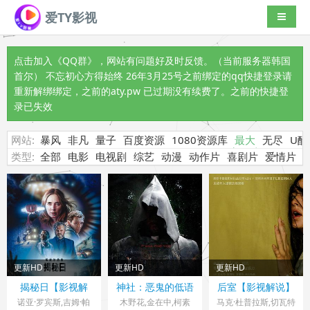
爱TY影视
导航切
点击加入《QQ群》
，网站有问题好及时反馈。（当前服务器韩国
首尔） 不忘初心方得始终 26年3月25号之前绑定的qq快捷登录请
重新解绑绑定，之前的aty.pw 已过期没有续费了。之前的快捷登
录已失效
网站:
暴风
非凡
量子
百度资源
1080资源库
最大
无尽
U酷
类型:
全部
电影
电视剧
综艺
动漫
动作片
喜剧片
爱情片
更新HD
更新HD
更新HD
美国> 影视解说
韩国,日本> 影视解说
美国> 影视解说
揭秘日【影视解
神社：恶鬼的低语
后室【影视解说】
2026 导演：史蒂文·
2026 导演：熊切和嘉
2026 导演：凯恩·帕
说】
【影视解说】
诺亚·罗宾斯,吉姆·帕
木野花,金在中,柯素
马克·杜普拉斯,切瓦特