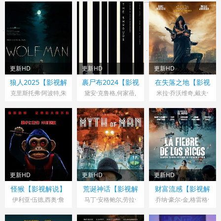
尔·L·皮特斯,卢·洛贝
邦纳,麦蒂森·达文波
洛莎
弗,Krasimir·Ivanov,R
尔,德薇埃尔·约翰逊,
特,奥利维亚·伯恩斯
uslana·Stancheva·Iv
邦妮·迪肖恩,布雷特·
顿,萨曼莎·考格兰,马
anova,Vaughn·Johse
贝德罗西安,杰西卡·克
克西姆·杜兰德,乔·阿
ph,Ivan·Rangelov,Bo
鲁兹
佐帕迪,瑞弗·柯达克,
adicea·Ricketts,克尔
米歇尔·库利
拉克·斯佩尔曼
更新HD
更新HD
更新HD
尔,Matthew·Charlery
美国> 影视解说
法国,加拿大> 影视解
德国,加拿大,美国> 影
狼人2025【影视解
裹尸布2024【影视
在失落之地【影视
-Smith
2025 导演：雷·沃纳
说
2024 导演：大卫·柯
视解说
2025 导演：保罗·安
说】
解说】
解说】
克里斯托弗·阿波特,朱
黛安·克鲁格,何家蓓,
米拉·乔沃维奇,戴夫·
尔
莉娅·加纳,山姆·贾格,
南伯格
盖·皮尔斯,伊丽莎白·
德森
巴蒂斯塔,雅丽·乔维
玛蒂尔达·弗思
桑德斯,詹妮弗·戴尔,
尔,阿玛拉·奥凯雷克,
马特·威利斯,英格瓦·
弗雷泽·杰姆斯,西蒙·
埃盖特·西古德松,维斯
卢夫,迪尔德丽·穆林
拉夫·克里斯塔,文森特
斯,塞巴斯蒂安·斯坦齐
·卡塞尔,艾尔·斯帕恩
维
扎,埃里克·温塔尔,容
兹,Tue,Lunding,Jacek
更新HD
更新HD
更新HD
海峰,史蒂夫·斯威茨
,Dzisiewicz,伊恩·汉摩
美国> 影视解说
美国> 影视解说
美国,哥伦比亚,西班牙
怪猴【影视解说】
荒诞神话【影视解
财富流感【影视解
曼,维多利亚·弗朵,吉
尔,艾维琳·霍
2025 导演：奥斯古德
2025 导演：贾明·维
> 影视解说
2024 导演：加尔德·
说】
说】
伊利亚·伍德,西奥·詹
马丁·安格鲍尔,劳拉·
乔纳·豪尔-金,格雷格·
尔·涅朵芭,帕丁顿
尔,Kamila,Klamut,凯
·珀金斯
姆斯,塔提阿娜·玛斯拉
南斯
劳
加兹特鲁·乌鲁蒂亚
奥维斯,玛丽·伊丽莎白
奥林·斯普林加