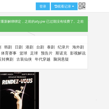
登录
观看记录
重新解绑绑定，之前的aty.pw 已过期没有续费了。之前
剧
韩剧
日剧
港剧
台剧
泰剧
纪录片
海外剧
体育赛事
篮球
足球
预告片
斯诺克
影视解说
反转爽剧
古装仙侠
年代穿越
脑洞悬疑