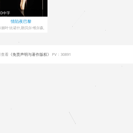
HD中字
法国> 伦理
情陷夜巴黎
1985 导演：安德烈·泰希内
朱丽叶·比诺什,朗贝尔·维尔森,
沃达克·斯坦克才克
请查看
《免责声明与著作版权》
PV：
30891