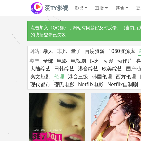
爱TY影视
影视
直播
其他
更
点击加入《QQ群》
，网站有问题好及时反馈。（当前服务器
的快捷登录已失效
网站:
暴风
非凡
量子
百度资源
1080资源库
类型:
全部
电影
电视剧
综艺
动漫
动作片
大陆综艺
日韩综艺
港台综艺
欧美综艺
国产动
爽文短剧
伦理
港台三级
韩国伦理
西方伦理
现代都市
邵氏电影
Netflix电影
Netflix自制剧