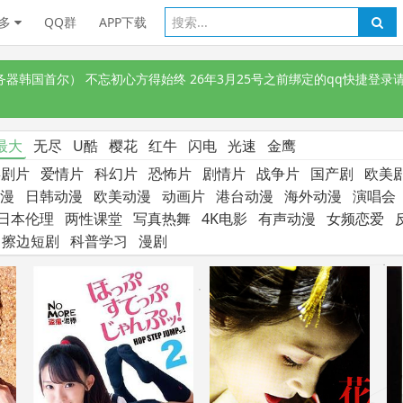
多
QQ群
APP下载
韩国首尔） 不忘初心方得始终 26年3月25号之前绑定的qq快捷登录请
最大
无尽
U酷
樱花
红牛
闪电
光速
金鹰
喜剧片
爱情片
科幻片
恐怖片
剧情片
战争片
国产剧
欧美
漫
日韩动漫
欧美动漫
动画片
港台动漫
海外动漫
演唱会
日本伦理
两性课堂
写真热舞
4K电影
有声动漫
女频恋爱
擦边短剧
科普学习
漫剧