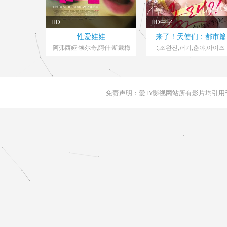
HD
HD中字
法国,英国> 伦理
韩国> 伦理
性爱娃娃
来了！天使们：都市篇
2016 导演：西尔薇·维尔海迪
2017 导演：노승택
阿弗西娅·埃尔奇,阿什·斯戴梅
:,조완진,퍼기,춘야,아이즈
斯特,卡罗尔·罗彻,保罗·艾米,
艾拉·马克斯,林赛·卡拉莫,米丽
娅姆·洁洁丽,杰瑞米·班尼特,西
蒙·基利克
免责声明：爱TY影视网站所有影片均引