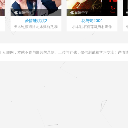
HD日语中字
HD日语中字
日本> 伦理
日本> 伦理
爱情蛙跳跳2
花与蛇2004
2018 导演：土岐洋介
2004 导演：石井隆
天木纯,渡辺裕太,水沢柚乃,和
杉本彩,石桥莲司,野村宏伸
久井雅子,柳伊吕波
用于互联网，本站不参与影片的录制、上传与存储，仅供测试和学习交流！详情