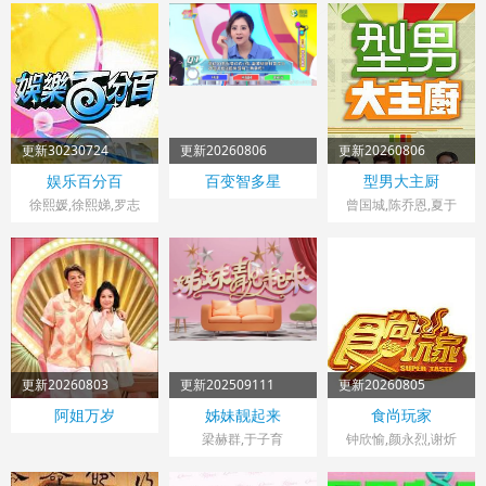
净
更新30230724
更新20260806
更新20260806
台湾> 港台综艺
港台> 港台综艺
台湾> 港台综艺
娱乐百分百
百变智多星
型男大主厨
1997 导演：王伟忠
2023
2006
徐熙媛,徐熙娣,罗志
曾国城,陈乔恩,夏于
祥,黄鸿升,简恺乐,敖
乔,阿基师,郑坚克,殷
犬,廖威廉
琦
更新20260803
更新202509111
更新20260805
港台> 港台综艺
台湾> 港台综艺
台湾> 港台综艺
阿姐万岁
姊妹靓起来
食尚玩家
2023
2022
2007
梁赫群,于子育
钟欣愉,颜永烈,谢炘
昊,陈秉立