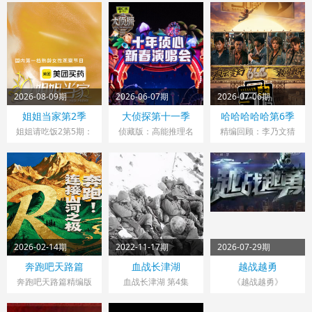
行·立秋
2026-08-09期
2026-06-07期
2026-07-06期
姐姐当家第2季
大侦探第十一季
哈哈哈哈哈第6季
姐姐请吃饭2第5期：
侦藏版：高能推理名
精编回顾：李乃文猜
徐梦桃聊恋爱经历 邹
场面全打包
词答题毫不费力 王勉
市明冉莹颖倾诉心声
演技大爆发全场爆笑
2026-02-14期
2022-11-17期
2026-07-29期
奔跑吧天路篇
血战长津湖
越战越勇
奔跑吧天路篇精编版
血战长津湖 第4集
《越战越勇》
游戏特辑 敖瑞鹏嘴塞
20260729 真的会赢