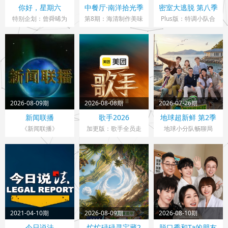
你好，星期六
中餐厅·南洋拾光季
密室大逃脱 第八季
2026
特别企划：曾舜晞为
第8期：海清制作美味
Plus版：特调小队合
陈瑶撑腰
惊喜助力
力完成挑战
2026-08-09期
2026-08-08期
2026-07-26期
新闻联播
歌手2026
地球超新鲜 第2季
《新闻联播》
加更版：歌手全员走
地球小分队畅聊局
20260809 21:00
心回忆
2021-04-10期
2026-08-09期
2026-08-10期
今日说法
忙忙碌碌寻宝藏2
脱口秀和Ta的朋友