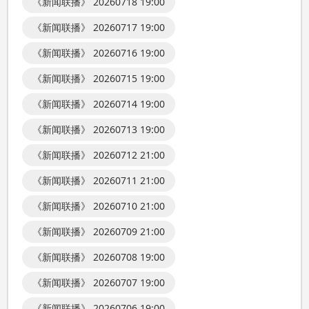
《新闻联播》 20260718 19:00
《新闻联播》 20260717 19:00
《新闻联播》 20260716 19:00
《新闻联播》 20260715 19:00
《新闻联播》 20260714 19:00
《新闻联播》 20260713 19:00
《新闻联播》 20260712 21:00
《新闻联播》 20260711 21:00
《新闻联播》 20260710 21:00
《新闻联播》 20260709 21:00
《新闻联播》 20260708 19:00
《新闻联播》 20260707 19:00
《新闻联播》 20260706 19:00