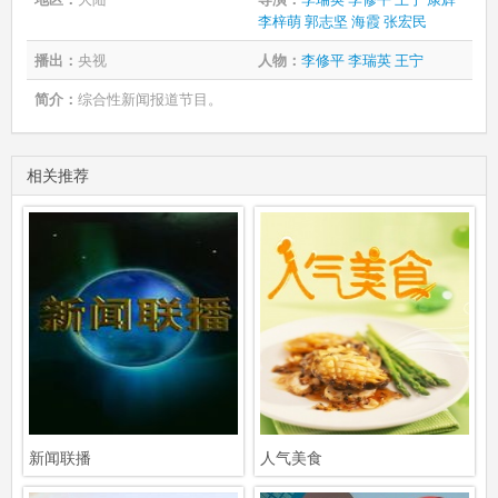
李梓萌
郭志坚
海霞
张宏民
播出：
央视
人物：
李修平
李瑞英
王宁
简介：
综合性新闻报道节目。
相关推荐
新闻联播
人气美食