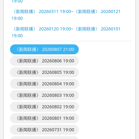
19:00
《新闻联播》 20260311 19:00~《新闻联播》 20260121
19:00
《新闻联播》 20260120 19:00~《新闻联播》 20260101
19:00
《新闻联播》 20260807 21:00
《新闻联播》 20260806 19:00
《新闻联播》 20260805 19:00
《新闻联播》 20260804 19:00
《新闻联播》 20260803 19:00
《新闻联播》 20260802 19:00
《新闻联播》 20260801 19:00
《新闻联播》 20260731 19:00