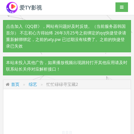
爱TY影视
导航切
点击加入《QQ群》
，网站有问题好及时反馈。（当前服务器韩国
首尔） 不忘初心方得始终 26年3月25号之前绑定的qq快捷登录请
重新解绑绑定，之前的aty.pw 已过期没有续费了。之前的快捷登
录已失效
本站未投入其他广告，如果播放视频出现跳转打开其他应用请及时
联系站长关停对应解析接口！
首页
综艺
忙忙碌碌寻宝藏2