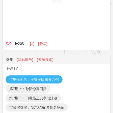
0
203
[
]
[分享]
选集
[源站播放]
[资源搜索]
芒果TV
忙里偷闲录：王安宇田曦薇共创
第7期上：孙阳惊喜回归
第7期下：田曦薇王安宇闯泳池
宝藏挖呀挖：“武”大“杨”复刻名场面