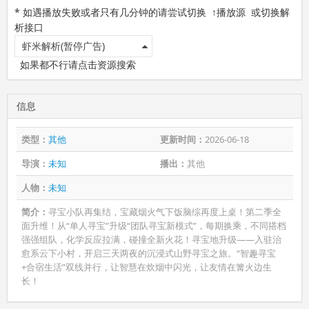
* 如遇播放失败或者只有几分钟的请尝试切换 ↑播放源 或切换解
析接口
虾米解析(暂停广告)
如果都不行请点击资源搜索
信息
类型：
其他
更新时间：
2026-06-18
导演：
未知
播出：
其他
人物：
未知
简介：
寻宝小队再集结，宝藏烟火气下饭脑综再度上桌！第二季全
面升维！从“单人寻宝”升级“团队寻宝新模式”，每期换乘，不同搭档
强强组队，化学反应拉满，碰撞全新火花！寻宝地升级——入驻治
愈系云下小村，开启三天两夜的沉浸式山野寻宝之旅。“智趣寻宝
+合宿生活”双线并行，让智慧在炊烟中闪光，让友情在篝火边生
长！