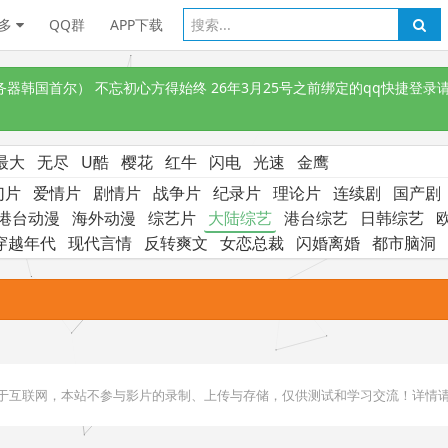
多
QQ群
APP下载
韩国首尔） 不忘初心方得始终 26年3月25号之前绑定的qq快捷登录请
最大
无尽
U酷
樱花
红牛
闪电
光速
金鹰
幻片
爱情片
剧情片
战争片
纪录片
理论片
连续剧
国产剧
港台动漫
海外动漫
综艺片
大陆综艺
港台综艺
日韩综艺
穿越年代
现代言情
反转爽文
女恋总裁
闪婚离婚
都市脑洞
用于互联网，本站不参与影片的录制、上传与存储，仅供测试和学习交流！详情