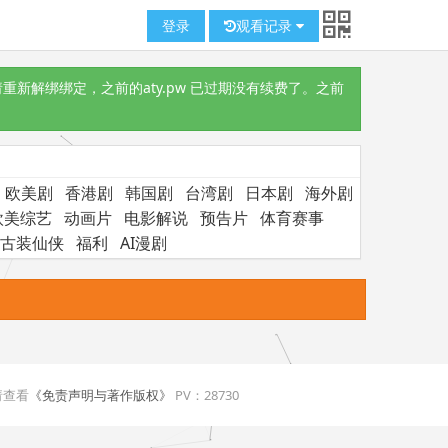
登录
观看记录
重新解绑绑定，之前的aty.pw 已过期没有续费了。之前
欧美剧
香港剧
韩国剧
台湾剧
日本剧
海外剧
欧美综艺
动画片
电影解说
预告片
体育赛事
古装仙侠
福利
AI漫剧
请查看
《免责声明与著作版权》
PV：
28730