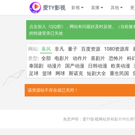
爱TY影视
影视
直播
其他
更
点击加入《QQ群》
，网站有问题好及时反馈。（当前服务器
的快捷登录已失效
网站:
暴风
非凡
量子
百度资源
1080资源库
类型:
全部
电影片
动作片
喜剧片
恐怖片
科
泰国剧
动漫片
国产动漫
日韩动漫
欧美动漫
足球
篮球
网球
斯诺克
短剧大全
重生民国
该资源站不存在或已关闭！
免责声明：爱TY影视网站所有影片均引