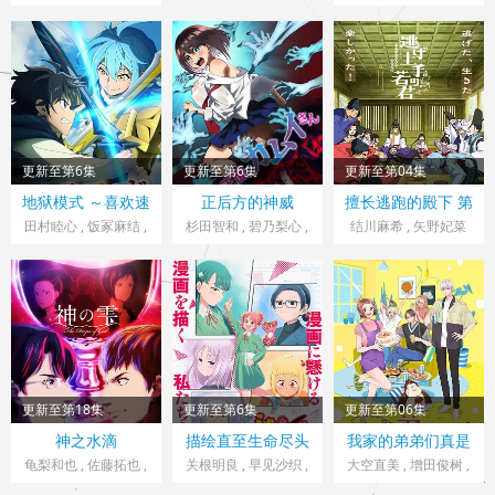
上和彦 , 高山南 , 寺崎
, 镰仓由实
田乃爱 , 上村侑 , 森本
裕香 , 森川智之 , 井上
龙马 , 小林优 , 槙田雄
喜久子 , 梅原裕一郎 ,
司 , 福岛莉拉
濑户麻沙美 , 东山奈
央 , 子安武人 , 前野智
昭 , 田村睦心 , 狩野翔
, 三瓶由布子 , 安野希
更新至第6集
更新至第6集
更新至第04集
世乃 , 中岛爱 , 小山刚
日本> 日韩动漫
日本> 日韩动漫
日本> 日韩动漫
地狱模式 ～喜欢速
正后方的神威
擅长逃跑的殿下 第
志 , 折笠富美子 , 白井
2026 导演：玉川真人
2026 导演：根岸弘
2026 导演：山崎雄太
通游戏的玩家在废
二季
田村睦心 , 饭冢麻结 ,
杉田智和 , 碧乃梨心 ,
结川麻希 , 矢野妃菜
悠介 , 山下诚一郎 , 宫
设定异世界无双～
畠中祐 , 千本木彩花 ,
市道真央 , 相坂优歌 ,
喜 , 日野麻里 , 铃代纱
泽清子 , 田村由香里 ,
第二季
石川英郎 , 大原沙耶
井泽诗织
弓 , 悠木碧 , 户谷菊之
小山茉美 , 山路和弘 ,
香 , 小市真琴 , 杉田智
介 , 中村悠一 , 小西克
福原克己
和 , 千叶翔也 , 三宅麻
幸
理惠 , 大塚明夫 , 宫本
崇弘 , 樱井孝宏
更新至第18集
更新至第6集
更新至第06集
日本> 日韩动漫
日本> 日韩动漫
日本> 日韩动漫
神之水滴
描绘直至生命尽头
我家的弟弟们真是
2026 导演：糸曾贤志
2026 导演：赤城博昭
2026 导演：难波日登
让您费心了
龟梨和也 , 佐藤拓也 ,
关根明良 , 早见沙织 ,
大空直美 , 增田俊树 ,
内田真礼 , 甲斐田裕
仁见纱绫 , 藤村花音 ,
志
八代拓 , 小野贤章 , 寺