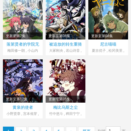
, 白石晴香 , 福山润 ,
谅 , 白川礼 , 新纳敏正
三石琴乃 , 小西克幸 ,
安田陆矢 , 阿保玛利
, 三宅美羽 , 中村朱里
松井惠理子
亚 , 鲸 , 日笠阳子 , 东
, 山根馅 , 五郎丸莉菜
山奈央
, 花谷聪亮 , 拓也 , 翔
司
更新至第7集
更新至第06集
更新至第06集
日本> 日韩动漫
日本> 日韩动漫
日本> 日韩动漫
落第贤者的学院无
被追放的转生重骑
尼古喵喵
2026 导演：石井久志
2026 导演：铃木信吾
2026 导演：木村拓
双 第二回转生，S
士用游戏知识开无
梅田修一朗 , 小山内
大冢刚央 , 若山诗音 ,
夏吉优子 , 松冈美里 ,
等级作弊魔术师冒
双
怜央 , 白石晴香 , 加藤
, 横峰克昌
阿部菜摘子
船户百合绘 , 清水彩
险记
英美里 , 平川大辅 , 东
香 , 井泽诗织 , 明智璃
地宏树 , 福原绫香
子 , 稻田彻
更新至第17集
更新至第05集
日本> 日韩动漫
日本> 日韩动漫
黄泉的使者
梅比乌斯之尘
2026 导演：安藤真裕
2026 导演：岩崎太郎
小野贤章 , 宫本侑芽 ,
竹中悠斗 , 稗田宁宁 ,
中村悠一 , 久野美咲 ,
佐藤榛夏 , 坂泰斗 , 市
小山力也 , 本田贵子 ,
川苍 , 堀金苍平 , 松田