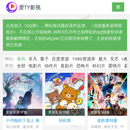
爱TY影视
导航切
点击加入《QQ群》
，网站有问题好及时反馈。（当前服务器韩国
首尔） 不忘初心方得始终 26年3月25号之前绑定的qq快捷登录请
重新解绑绑定，之前的aty.pw 已过期没有续费了。之前的快捷登
录已失效
网站:
暴风
非凡
量子
百度资源
1080资源库
最大
无尽
U酷
类型:
全部
电影片
动作片
喜剧片
恐怖片
科幻片
爱情片
剧
更新至第17集
更新至第19集
更新至第6集
日本> 日韩动漫
日本> 日韩动漫
日本> 日韩动漫
小书痴的下克上 领
轻松熊
提欧奥特曼
2026 导演：岩崎良明
2026 导演：板津匡览
2026 导演：二宫崇
主的养女
井口裕香 , 速水奖 , 井
岩崎碧 , 神谷天音 , 中