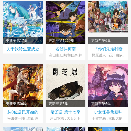
子 , 藤真秀 , 渡边美佐
日高范子 , 种崎敦美 ,
泽百花 , 小野大辅 , 远
, 内田夕夜 , 浦山迅 ,
野上尤加奈 , 井上喜
藤绫
银河万丈
久子
更新至第17集
更新至第1269集
更新至第6集
日本> 日韩动漫
日本> 日韩动漫
日本> 日韩动漫
关于我转生变成史
名侦探柯南
『你们先走我断
2026
1996 导演：儿玉兼
2026 导演：神户洋行
莱姆这档事 第四季
后』，于是10年后
高山南,山崎和佳奈,神
梶原岳人 , 石川由依 ,
我成为了传说
嗣,山本泰一郎,佐藤真
谷明,小山力也,林原惠
相良茉优 , 市道真央 ,
美,山口胜平,田中秀
小坂井祐莉绘 , 森川
人,于地纮仁
幸,岛本须美,绪方贤
智之 , 小山刚志 , 丸冈
一,堀川亮,松井菜樱
和佳奈 , 照井悠希 , 宫
子,宫村优子,岩居由希
咲明里 , 花井美春 , 木
子,大谷育江,高木涉,
下铃奈
高岛雅罗,堀之纪,立木
更新至第06集
更新至第3集
更新至第6集
文彦,小山茉美,三石琴
日本> 日韩动漫
日本> 日韩动漫
日本> 日韩动漫
从0位居民开始的
暗芝居 第十七季
少女怪兽焦糖味
乃,置鲇龙太郎,日高法
2026 导演：今泉贤一
2026 导演：船田晃
2026 导演：大峰辉之
边境领主大人
松田健一郎 , 若山诗
津田宽治 , 大石とも
千贺光莉 , 梶田大嗣 ,
子,池田秀一,古谷彻
音 , 坂泰斗 , 伊藤美来
こ , 土屋咲登子 , 篠田
关根明良 , 白石晴香 ,