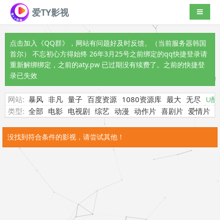
爱TY影视
导航切
点击加入《QQ群》
，网站有问题好及时反馈。（当前服务器韩国
首尔） 不忘初心方得始终 26年3月25号之前绑定的qq快捷登录请
重新解绑绑定，之前的aty.pw 已过期没有续费了。之前的快捷登
录已失效
网站:
暴风
非凡
量子
百度资源
1080资源库
最大
无尽
U酷
类型:
全部
电影
电视剧
综艺
动漫
动作片
喜剧片
爱情片
没找到符合条件的影视，请尝试其他！