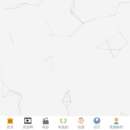
首页
资源网
电影
电视剧
动漫
综艺
视频解析