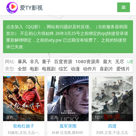
爱TY影视
导航切
点击加入《QQ群》
，网站有问题好及时反馈。（当前服务器韩国
首尔） 不忘初心方得始终 26年3月25号之前绑定的qq快捷登录请
重新解绑绑定，之前的aty.pw 已过期没有续费了。之前的快捷登
录已失效
网站:
暴风
非凡
量子
百度资源
1080资源库
最大
无尽
U酷
类型:
全部
电影
电视剧
综艺
动漫
动作片
喜剧片
爱情片
正片
正片
TC
中国大陆> 战争片
美国> 战争片
中国大陆> 战争片
双枪红娘子
孤军突围
四渡
2026 导演：王红舟
2026 导演：罗德·拉
2026 导演：徐展雄
刘姝彤,文祈,王品一,
科林·汉克斯,斯科特·
刘烨,王雷,于适,王志