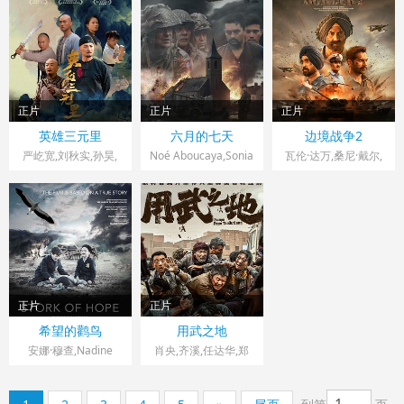
Ojha,阿尔卡·阿明
Alekseev,Oleg
杜,Yulduz
Singh
Vasilkov
Rajabova,Joshua Jo
正片
正片
正片
中国大陆> 战争片
法国> 战争片
印度> 战争片
英雄三元里
六月的七天
边境战争2
2025 导演：王一诺
2025 导演：大卫·阿
2026 导演：安劳格·
严屹宽,刘秋实,孙昊,
Noé Aboucaya,Sonia
瓦伦·达万,桑尼·戴尔,
闻雨
布卡亚
Pérez,Alain
辛格
迪尔吉特·多桑,阿汗·
Marseglia
谢迪
正片
正片
德国,波兰> 战争片
中国大陆> 战争片
希望的鹳鸟
用武之地
2025 导演：
2025 导演：申奥
安娜·穆查,Nadine
肖央,齐溪,任达华,郑
Alexander
Heidenreich,Anna
恺
Yuzhakova,Tatiana
Franskevich-Leie