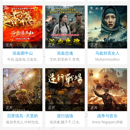
谢宁
里
伊斯特伍德,安洁纽·艾
飞
莉丝-泰勒,泰勒·约翰·
史密斯
正片
正片
正片
中国大陆> 战争片
中国大陆> 战争片
乌兹别克斯坦> 战争
浴血困牛山
浴血忠魂
乌兹别克女人
2025 导演：赵建平,
2026 导演：赵锐勇,
片
2023 导演：Akbar
牛犇,寇振海,王俊东,
艾科,郭美林子,李博,
Muhammadiso
伍松,张淑平
卢海华
张勇
葛佳佳
Bekturdiyev
Abdulxairov,Aleksan
dra
Alekseeva,Milena
Ivanova,Aysanem
Yusupova
正片
正片
正片
日本> 战争片
中国大陆> 战争片
俄罗斯> 战争片
贝里琉岛 -天堂的
逆行战场
战争与音乐
2025 导演：久慈悟郎
2025 导演：王泽宇
2025 导演：萨里·奥
格尔尼卡-
板垣李光人,中村伦也,
张洪睿,魏子千,江水,
Anna Yegoyan,伊丽
天野宏郷,藤井雄太
李仓卯
德赛耶
莎维塔·莫里亚