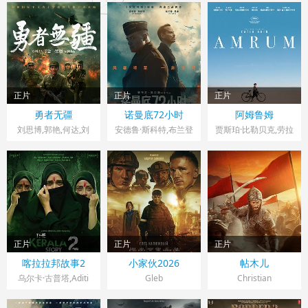
克,Vyacheslav
Timerbulatov
正片
正片
正片
中国大陆> 战争片
英国,法国,美国> 战争
德国> 战争片
勇者无疆
诺曼底72小时
阿姆鲁姆
2026 导演：翌翔
片
2026 导演：安东尼·
2025 导演：法提赫·
刘思博,郭艳,何达,刘
安德鲁·斯科特,布兰登
贾斯珀·比勒贝克,劳拉
玮婷
马拉斯
·费舍,凯瑞·康顿,克里
阿金
·汤克,丽莎·哈格迈斯
斯·梅西纳
特,基安·克普克
正片
正片
正片
印度> 战争片
俄罗斯> 战争片
乌兹别克斯坦,美国,哈
喀拉拉邦故事2
小家伙2026
帖木儿
2026 导演：
2026 导演：Andrey
萨克斯坦> 战争片
2026 导演：雅各布·
乌尔卡·古普塔,Aditi
Gleb
Christian
Kamakhya Narayan
Bhatia,Aishwarya
Simonov
Kalyuzhnyy,Ivan
施瓦茨
Mortensen,马赫什·扎