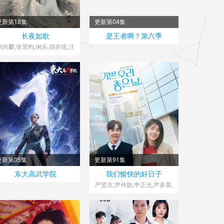
更新第18集
更新第04集
中国大陆> 大陆剧
中国大陆> 国产动漫
长夜如歌
是王者啊？第六季
2026 导演：刘浩南
2026
刘尚麟,张景昀,俐乐,胡亦瑶,汪
子夕
更新第05集
更新第91集
中国大陆> 国产动漫
韩国> 韩剧
东大高武学院
我们愉快的好日子
026
2026 导演：李在尚
严贤京,尹仲勋,申正允,尹多英,
金惠玉,鲜于在德,尹多勋,文喜
京,李商淑,郑孝彬,李家豪,郑永
琡