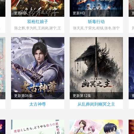
更新HD
更新HD
中国大陆> 战争片
中国大陆> 剧情片
双枪红娘子
斩毒行动
2026 导演：王红舟
2026 导演：姜艺声
杨
陈之辉,李为民,王岗岗,谢宁,王
张天其,于荣光,程镇,张冬,张宁
程,王品一,文祈,刘姝彤,魏兆
江,姜超,石兆琪,纪海星,邵峰,
雄,邱晨阳
纵昕芸,赵雷棋,池程,杨恒,左腾
云,姜艺声,张瑞雪,琪格,雷景
铄,黄信纲,胡笑源,贾紫倩,孙祎
彤,董轩妤,王依宁
更新第06集
更新第12集
国产> 国产动漫
国产> 国产动漫
太古神尊
从乱葬岗到幽冥之主
2026
2026
2