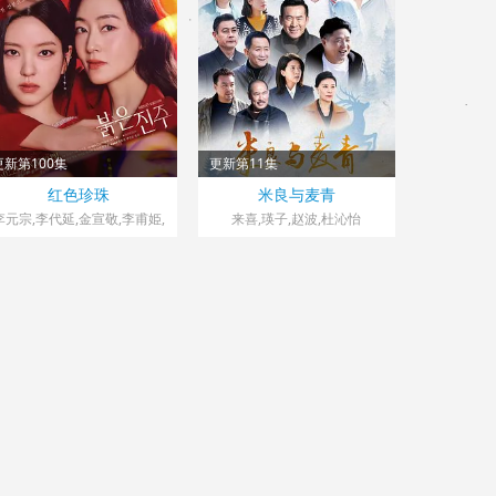
更新第100集
更新第11集
韩国> 韩剧
中国大陆> 大陆剧
红色珍珠
米良与麦青
026
2026 导演：王伟民
李元宗,李代延,金宣敬,李甫姫,
来喜,瑛子,赵波,杜沁怡
朴真熙,韩振熙,李应敬,金惠
仙,???,??