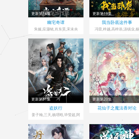
更新第14集
更新第19集
中国大陆> 大陆剧
中国大陆> 大陆剧
幽宅奇谭
我当卧底这件事
2026 导演：纪易达
2026 导演：任江涛
朱娅,应灏铭,肖东昊,宋未央
冯雷,梓越,高梓添,汤镇业,
帆,孙腾博
更新第51集
更新第20集
大陆> 国产动漫
中国大陆> 国产动漫
盗妖行
花仙子之魔法香对论
2026 导演：李廷赫
2026
姜子翰,三天,杨瑨晗,毕莹超,阿
沁,冯泽锐,唐策,闫子蔚,阮伊
菲,刘李桥,家明,康潇文