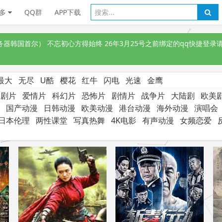
多
QQ群
APP下载
韩国首尔） 不忘初心方得始终 26年3月25号之前绑定的qq快捷登录请
最大
无尽
U酷
樱花
红牛
闪电
光速
金鹰
喜剧片
爱情片
科幻片
恐怖片
剧情片
战争片
大陆剧
欧美
国产动漫
日韩动漫
欧美动漫
港台动漫
海外动漫
演唱会
日本伦理
两性课堂
写真热舞
4K电影
有声动漫
女频恋爱