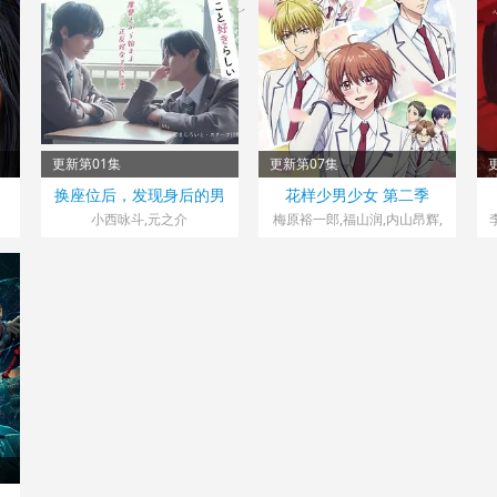
更新第01集
更新第07集
日本> 日剧
日本> 日韩动漫
换座位后，发现身后的男
花样少男少女 第二季
2026 导演：中山佳香,奈良优
2026 导演：竹村菜月
2
生好像喜欢我
富
小西咏斗,元之介
梅原裕一郎,福山润,内山昂辉,
大
八代拓,日野聪,驹田航,川岛零
士,夏吉优子,西山宏太朗,山根
绮,户谷菊之介,古屋亚南