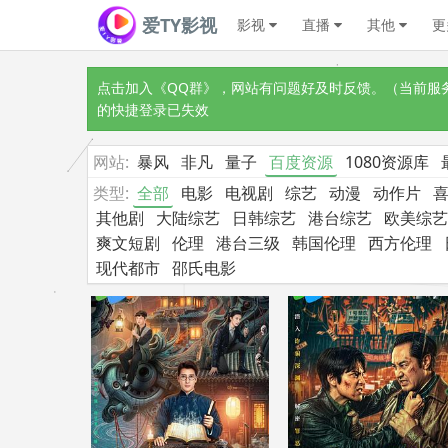
爱TY影视
影视
直播
其他
更
点击加入《QQ群》
，网站有问题好及时反馈。（当前服务器
的快捷登录已失效
网站:
暴风
非凡
量子
百度资源
1080资源库
类型:
全部
电影
电视剧
综艺
动漫
动作片
其他剧
大陆综艺
日韩综艺
港台综艺
欧美综艺
爽文短剧
伦理
港台三级
韩国伦理
西方伦理
现代都市
邵氏电影