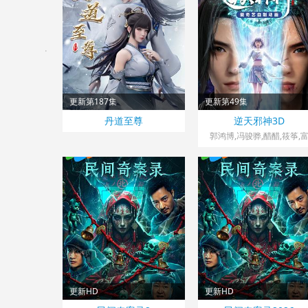
更新第187集
更新第49集
中国大陆> 国产动漫
中国大陆> 国产动漫
丹道至尊
逆天邪神3D
2024
2023
郭鸿博,冯骏骅,醋醋,筱筝,
贵,沈达威,不一,谢添天
更新HD
更新HD
中国大陆> 剧情片
中国大陆> 剧情片