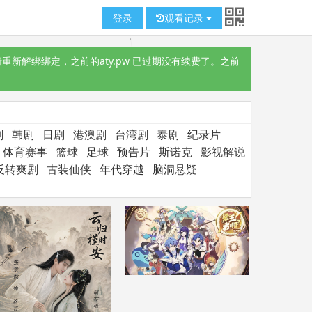
登录
观看记录
重新解绑绑定，之前的aty.pw 已过期没有续费了。之前
剧
韩剧
日剧
港澳剧
台湾剧
泰剧
纪录片
体育赛事
篮球
足球
预告片
斯诺克
影视解说
反转爽剧
古装仙侠
年代穿越
脑洞悬疑