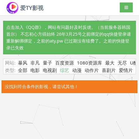
爱TY影视
导航切
点击加入《QQ群》
，网站有问题好及时反馈。（当前服务器韩国
首尔） 不忘初心方得始终 26年3月25号之前绑定的qq快捷登录请
重新解绑绑定，之前的aty.pw 已过期没有续费了。之前的快捷登
录已失效
网站:
暴风
非凡
量子
百度资源
1080资源库
最大
无尽
U酷
类型:
全部
电影
电视剧
综艺
动漫
动作片
喜剧片
爱情片
没找到符合条件的影视，请尝试其他！