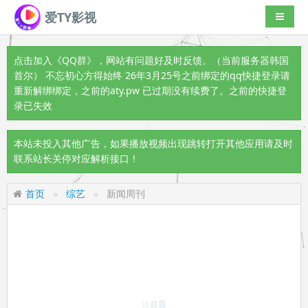
爱TY影视
导航切
点击加入《QQ群》
，网站有问题好及时反馈。（当前服务器韩国
首尔） 不忘初心方得始终 26年3月25号之前绑定的qq快捷登录请
重新解绑绑定，之前的aty.pw 已过期没有续费了。之前的快捷登
录已失效
本站未投入其他广告，如果播放视频出现跳转打开其他应用请及时
联系站长关停对应解析接口！
首页
综艺
新闻周刊