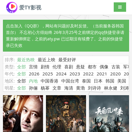
爱TY影视
导航切
点击加入《QQ群》
，网站有问题好及时反馈。（当前服务器韩国
首尔） 不忘初心方得始终 26年3月25号之前绑定的qq快捷登录请
重新解绑绑定，之前的aty.pw 已过期没有续费了。之前的快捷登
录已失效
排序:
最近热映
最近上映
最受好评
类型:
全部
言情
剧情
伦理
喜剧
悬疑
都市
偶像
古装
军事
年代:
全部
2026
2025
2024
2023
2022
2021
2020
201
地区:
全部
内地
中国香港
中国台湾
泰国
日本
韩国
美国
明星:
全部
孙俪
杨幂
文章
海清
黄渤
刘诗诗
林永健
刘涛