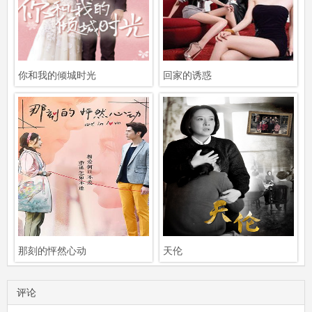
你和我的倾城时光
回家的诱惑
那刻的怦然心动
天伦
评论