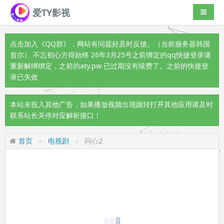
爱TY影视
导航切
点击加入《QQ群》
，网站有问题好及时反馈。（当前服务器韩国
首尔） 不忘初心方得始终 26年3月25号之前绑定的qq快捷登录请
重新解绑绑定，之前的aty.pw 已过期没有续费了。之前的快捷登
录已失效
本站未投入其他广告，如果播放视频出现跳转打开其他应用请及时
联系站长关停对应解析接口！
首页
电视剧
问心2