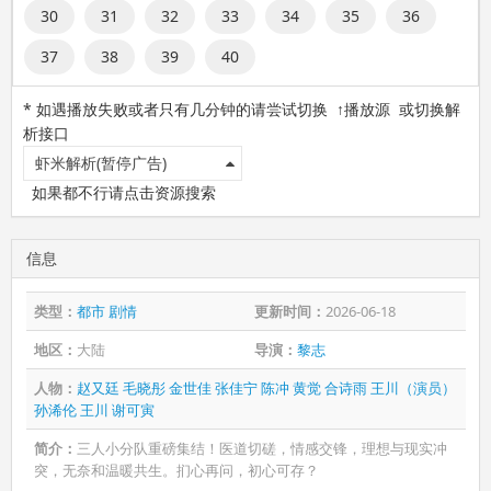
30
31
32
33
34
35
36
37
38
39
40
* 如遇播放失败或者只有几分钟的请尝试切换 ↑播放源 或切换解
析接口
虾米解析(暂停广告)
如果都不行请点击资源搜索
信息
类型：
都市
剧情
更新时间：
2026-06-18
地区：
大陆
导演：
黎志
人物：
赵又廷
毛晓彤
金世佳
张佳宁
陈冲
黄觉
合诗雨
王川（演员）
孙浠伦
王川
谢可寅
简介：
三人小分队重磅集结！医道切磋，情感交锋，理想与现实冲
突，无奈和温暖共生。扪心再问，初心可存？