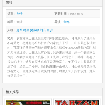
信息
类型：
剧情
更新时间：
1987-01-01
地区：
大陆
导演：
华克
人物：
赵军
村里
樊淑棣
刘凡
金沙
简介：
农村姑娘山雀儿爱恋着同村的铁匠铁头。可母亲为了她今后
不再受穷，将她包办给邻村富户刁家的儿子强二。山雀儿想取消婚
约，可耳强的父亲老刁却必须要山雀儿赔偿他加9000块钱的彩礼钱
才允许她退婚。山雀儿没有办法，只身来到城里，到一个教授家当
保姆。在教授家她开了眼界，长了见识，在观念上，精神上都有了
很大的转变。铁头在家乡也成了发家致富户。他不仅为山雀儿家还
清了债，还盖上了楼房。他到城里来开山雀儿，可山雀儿却觉得他
没有文化。当她决定离开铁头的时候，村里人却开始非议她，她只
好委屈求全了。
相关推荐