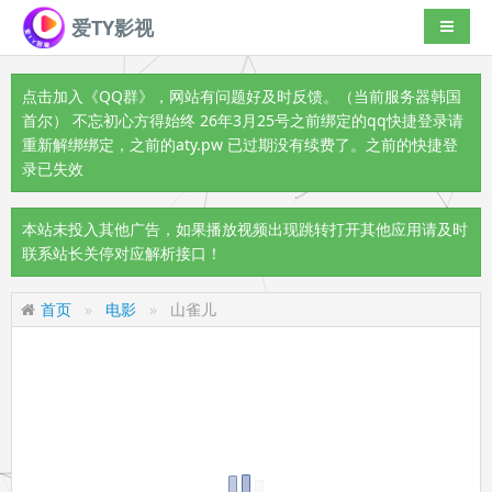
爱TY影视
导航切
点击加入《QQ群》
，网站有问题好及时反馈。（当前服务器韩国
首尔） 不忘初心方得始终 26年3月25号之前绑定的qq快捷登录请
重新解绑绑定，之前的aty.pw 已过期没有续费了。之前的快捷登
录已失效
本站未投入其他广告，如果播放视频出现跳转打开其他应用请及时
联系站长关停对应解析接口！
首页
电影
山雀儿