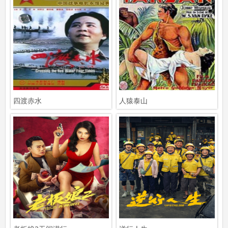
四渡赤水
人猿泰山