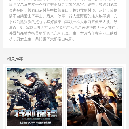
珍与父亲及男友一齐前往非洲找寻大象的墓穴。途中，珍碰到危险
失声尖叫，被泰山从树丛中摆荡而出，将她救到树顶。从此，珍便
情不自禁爱上了泰山。后来，珍等一行人遭野蛮的矮人族俘虏，几
乎成为黑猩猩的点心，幸好被泰山率领一群大象前来救出人质。导
演W．S．范戴克将无拘无束的原始生活气息表现得颇为令人神往，
外景与森林内搭景的配合也几可乱真。由于本片当年在商业上的成
功，男女主角一共拍摄了六部泰山电影。
相关推荐