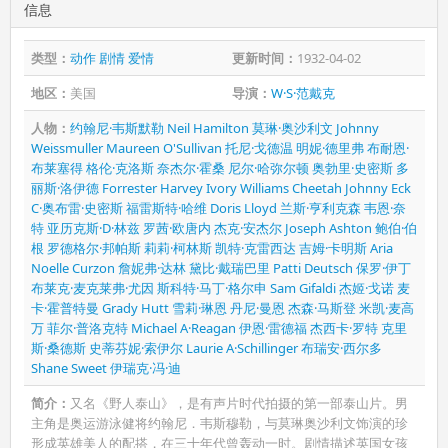
信息
类型：
动作
剧情
爱情
更新时间：
1932-04-02
地区：
美国
导演：
W·S·范戴克
人物：
约翰尼·韦斯默勒
Neil Hamilton
莫琳·奥沙利文
Johnny
Weissmuller
Maureen O'Sullivan
托尼·戈德温
明妮·德里弗
布耐恩·
布莱塞得
格伦·克洛斯
奈杰尔·霍桑
尼尔·哈弥尔顿
奥勃里·史密斯
多
丽斯·洛伊德
Forrester Harvey
Ivory Williams
Cheetah
Johnny Eck
C·奥布雷·史密斯
福雷斯特·哈维
Doris Lloyd
兰斯·亨利克森
韦恩·奈
特
亚历克斯·D·林兹
罗茜·欧唐内
杰克·安杰尔
Joseph Ashton
鲍伯·伯
根
罗德格尔·邦帕斯
莉莉·柯林斯
凯特·克雷西达
吉姆·卡明斯
Aria
Noelle Curzon
詹妮弗·达林
黛比·戴瑞巴里
Patti Deutsch
保罗·伊丁
布莱克·麦克莱弗·尤因
斯科特·马丁·格尔申
Sam Gifaldi
杰姬·戈诺
麦
卡·霍普特曼
Grady Hutt
雪莉·琳恩
丹尼·曼恩
杰森·马斯登
米凯·麦高
万
菲尔·普洛克特
Michael A·Reagan
伊恩·雷德福
杰西卡·罗特
克里
斯·桑德斯
史蒂芬妮·索伊尔
Laurie A·Schillinger
布瑞安·西尔多
Shane Sweet
伊瑞克·冯·迪
简介：
又名《野人泰山》，是有声片时代拍摄的第一部泰山片。男
主角是奥运游泳健将约翰尼．韦斯穆勒，与莫琳奥沙利文饰演的珍
形成英雄美人的配搭，在三十年代曾轰动一时。剧情描述英国女孩