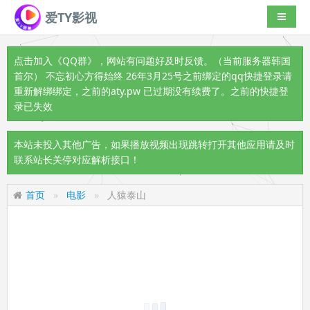
爱TY影视
导航切
点击加入《QQ群》
，网站有问题好及时反馈。（当前服务器韩国
首尔） 不忘初心方得始终 26年3月25号之前绑定的qq快捷登录请
重新解绑绑定，之前的aty.pw 已过期没有续费了。之前的快捷登
录已失效
本站未投入其他广告，如果播放视频出现跳转打开其他应用请及时
联系站长关停对应解析接口！
首页
电影
人猿泰山