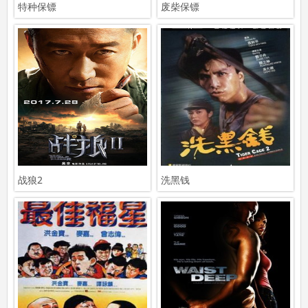
特种保镖
废柴保镖
战狼2
洗黑钱