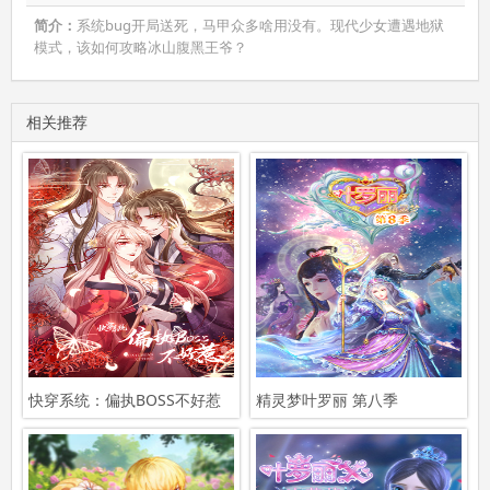
简介：
系统bug开局送死，马甲众多啥用没有。现代少女遭遇地狱
模式，该如何攻略冰山腹黑王爷？
相关推荐
快穿系统：偏执BOSS不好惹
精灵梦叶罗丽 第八季