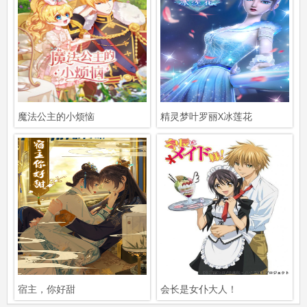
魔法公主的小烦恼
精灵梦叶罗丽X冰莲花
宿主，你好甜
会长是女仆大人！