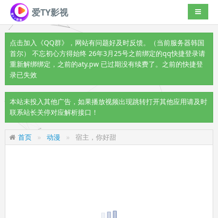
爱TY影视
导航切
点击加入《QQ群》
，网站有问题好及时反馈。（当前服务器韩国
首尔） 不忘初心方得始终 26年3月25号之前绑定的qq快捷登录请
重新解绑绑定，之前的aty.pw 已过期没有续费了。之前的快捷登
录已失效
本站未投入其他广告，如果播放视频出现跳转打开其他应用请及时
联系站长关停对应解析接口！
首页
动漫
宿主，你好甜