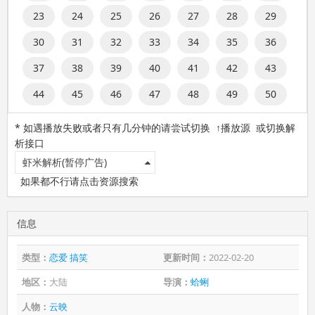
23
24
25
26
27
28
29
30
31
32
33
34
35
36
37
38
39
40
41
42
43
44
45
46
47
48
49
50
* 如遇播放失败或者只有几分钟的请尝试切换 ↑播放源 或切换解
析接口
虾米解析(暂停广告)
如果都不行请点击资源搜索
信息
类型：
恋爱
搞笑
更新时间：
2022-02-20
地区：
大陆
导演：
蛤蜊
人物：
云映