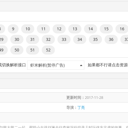
8
9
10
11
12
13
14
15
16
29
30
31
32
33
34
35
36
3
49
50
51
52
 或切换解析接口
如果都不行请点击资源
虾米解析(暂停广告)
更新时间：
2017-11-28
导演：
丁亮
与熊大熊二一起，帮助小女孩赵琳去往森林深处找寻儿时玩伴东北虎的故事。