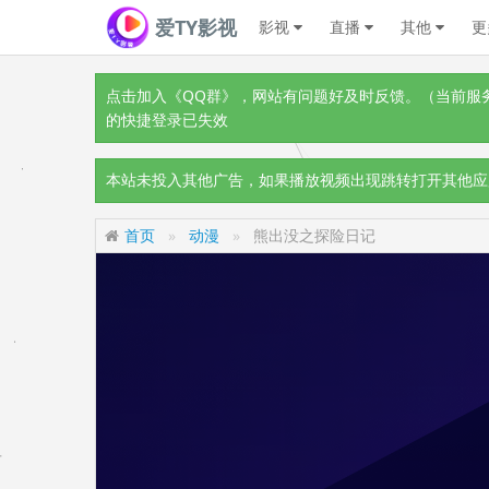
爱TY影视
影视
直播
其他
更
点击加入《QQ群》
，网站有问题好及时反馈。（当前服务器
的快捷登录已失效
本站未投入其他广告，如果播放视频出现跳转打开其他应
首页
动漫
熊出没之探险日记