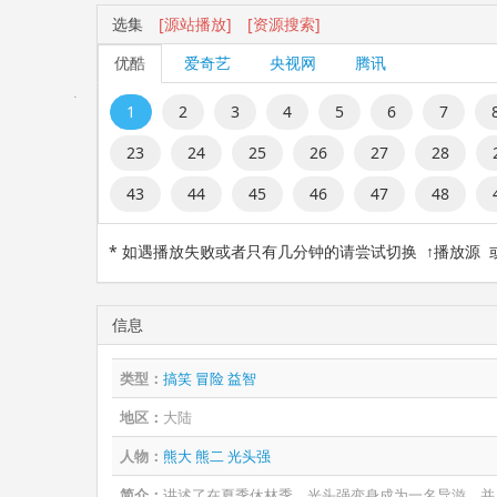
选集
[源站播放]
[资源搜索]
优酷
爱奇艺
央视网
腾讯
1
2
3
4
5
6
7
23
24
25
26
27
28
43
44
45
46
47
48
* 如遇播放失败或者只有几分钟的请尝试切换 ↑播放源
信息
类型：
搞笑
冒险
益智
地区：
大陆
人物：
熊大
熊二
光头强
简介：
讲述了在夏季休林季，光头强变身成为一名导游，并