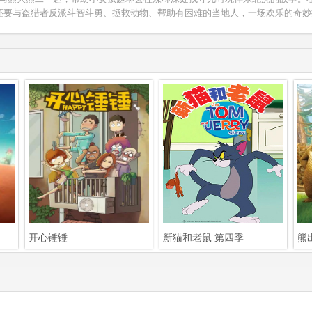
还要与盗猎者反派斗智斗勇、拯救动物、帮助有困难的当地人，一场欢乐的奇妙
开心锤锤
新猫和老鼠 第四季
熊