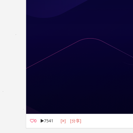
0
7541
[
]
[分享]