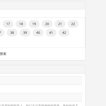
17
18
19
20
21
22
7
38
39
40
41
42
搜索
在寻虎的探险路上，他们走过美丽神秘的森林、奇妙的地下