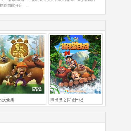
探险由此开启……
出没全集
熊出没之探险日记