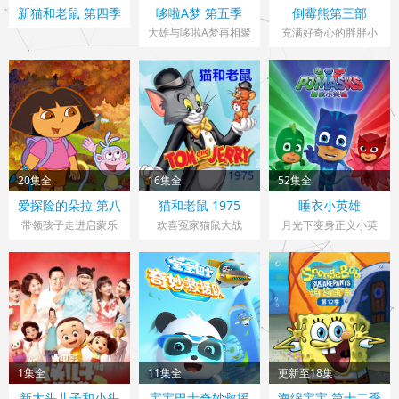
新猫和老鼠 第四季
哆啦A梦 第五季
倒霉熊第三部
大雄与哆啦A梦再相聚
充满好奇心的胖胖小
熊
20集全
16集全
52集全
爱探险的朵拉 第八
猫和老鼠 1975
睡衣小英雄
季
带领孩子走进启蒙乐
欢喜冤家猫鼠大战
月光下变身正义小英
园
雄
1集全
11集全
更新至18集
新大头儿子和小头
宝宝巴士奇妙救援
海绵宝宝 第十二季