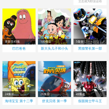
季
雄全集
立志成为职业运动
员！
更新至45集
100集全
5集全
巴巴爸爸
新大头儿子和小头
黑猫警长第一部
爸爸 第五季
24集全
26集全
49集全
海绵宝宝 第十二季
舒克贝塔 第一季
假面骑士甲斗王
英文版