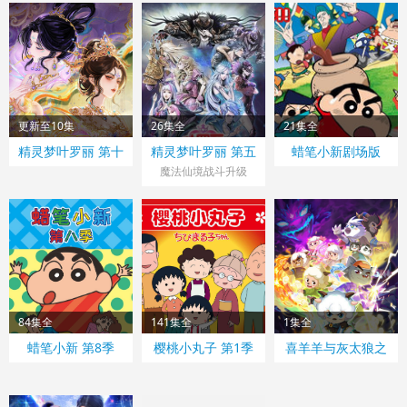
更新至10集
26集全
21集全
精灵梦叶罗丽 第十
精灵梦叶罗丽 第五
蜡笔小新剧场版
一季（下）
季
魔法仙境战斗升级
84集全
141集全
1集全
蜡笔小新 第8季
樱桃小丸子 第1季
喜羊羊与灰太狼之
普通话版
异国破晓