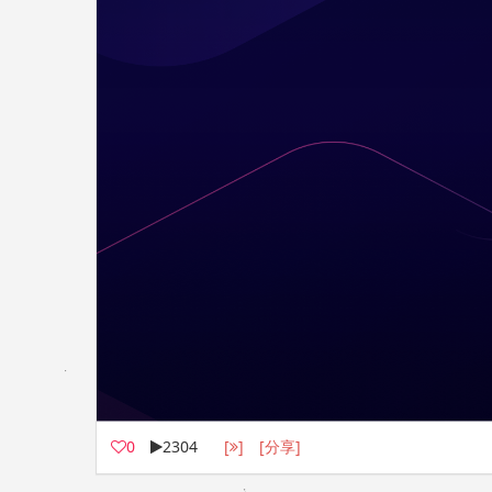
0
2304
[
]
[分享]