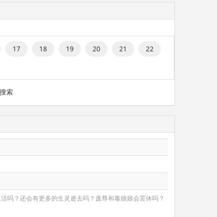
17
18
19
20
21
22
搜索
复活吗？还会有更多的生灵逝去吗？庞尊和毒娘娘会罢休吗？