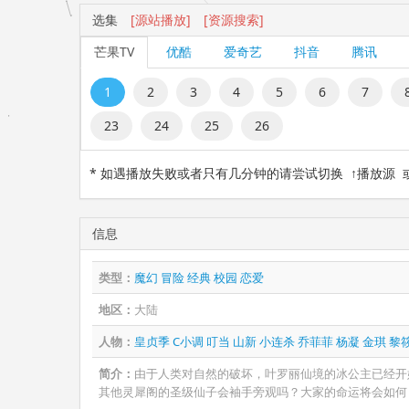
选集
[源站播放]
[资源搜索]
芒果TV
优酷
爱奇艺
抖音
腾讯
1
2
3
4
5
6
7
23
24
25
26
* 如遇播放失败或者只有几分钟的请尝试切换 ↑播放源
信息
类型：
魔幻
冒险
经典
校园
恋爱
地区：
大陆
人物：
皇贞季
C小调
叮当
山新
小连杀
乔菲菲
杨凝
金琪
黎
简介：
由于人类对自然的破坏，叶罗丽仙境的冰公主已经开
其他灵犀阁的圣级仙子会袖手旁观吗？大家的命运将会如何