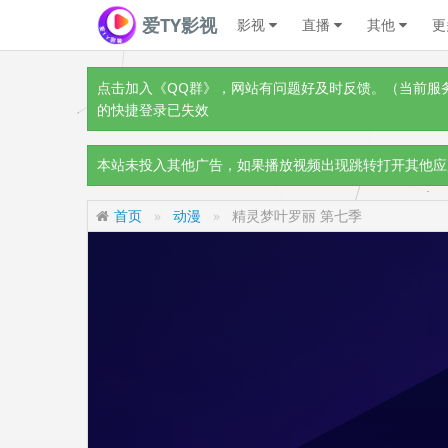
爱TY影视
影视
直播
其他
更
点击加入《QQ群》
，网站有问题好及时反馈。（当前服务器
的快捷登录已失效
本站未投入其他广告，如果播放视频出现跳转打开其他应
首页
动漫
精灵梦叶罗丽 第七季