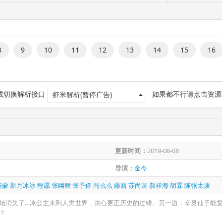
8
9
10
11
12
13
14
15
16
 或切换解析接口
如果都不行请点击资源
虾米解析(暂停广告)
更新时间：
2019-08-08
导演：
金今
筱蒙
新月冰冰
程愿
张幽舞
张予佟
阎么么
藤新
苏尚卿
郝祥海
胡霖
陈张太康
始消失了…冰公主来到人类世界，决心更正历史的过错。另一边，辛灵仙子能
？