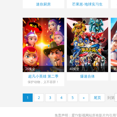
迷你厨房
芒果崽-地球实习生
26集全
40集全
更
超凡小英雄 第二季
爆速合体
保护动物，义不容辞！
1
2
3
4
5
»
尾页
到第
免责声明：爱TY影视网站所有影片均引