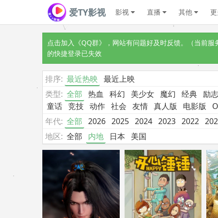
爱TY影视
影视
直播
其他
更
点击加入《QQ群》
，网站有问题好及时反馈。（当前服务器
的快捷登录已失效
排序:
最近热映
最近上映
类型:
全部
热血
科幻
美少女
魔幻
经典
励
童话
竞技
动作
社会
友情
真人版
电影版
O
年代:
全部
2026
2025
2024
2023
2022
202
地区:
全部
内地
日本
美国