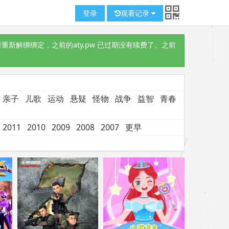
登录
观看记录
重新解绑绑定，之前的aty.pw 已过期没有续费了。之前
亲子
儿歌
运动
悬疑
怪物
战争
益智
青春
2011
2010
2009
2008
2007
更早