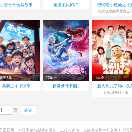
小志哥哥玩具故事
超级宝贝JOJO
巴啦啦小魔仙之飞
彩灵堡
抵御怪癖的黑咒魔王
新至3集
26集全
1集全
茶啊二中 第6季
精灵梦叶罗丽3
新大头儿子和小头
爸3：俄罗斯奇遇
白夜城奇幻之旅
页
确定
用于互联网，本站不参与影片的录制、上传与存储，仅供测试和学习交流！详情