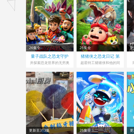
26集全
26集全
更
量子战队之恐龙守护
猪猪侠之恐龙日记 第
七季
并探索恐龙世界的无穷奥
超星特工猪猪侠和他的同
秘
伴
更新至313集
26集全
更