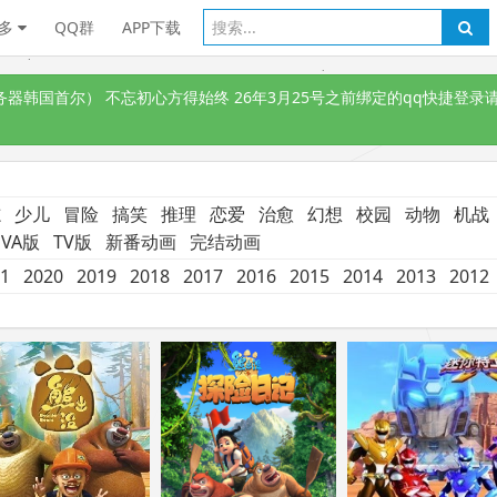
多
QQ群
APP下载
韩国首尔） 不忘初心方得始终 26年3月25号之前绑定的qq快捷登录请
志
少儿
冒险
搞笑
推理
恋爱
治愈
幻想
校园
动物
机战
VA版
TV版
新番动画
完结动画
1
2020
2019
2018
2017
2016
2015
2014
2013
2012