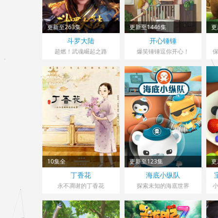
更新至263集
更新至1446集
更
斗罗大陆
开心锤锤
超燃！武魂崛起之路
爆笑锤锤逗你开心！
10集全
更新至123集
更
丁香花
海底小纵队
永不凋谢的丁香花
探索未知的海底世界