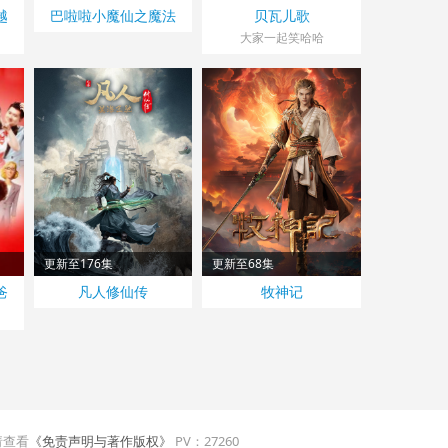
越
巴啦啦小魔仙之魔法
贝瓦儿歌
星缘堡
！
大家一起笑哈哈
更新至176集
更新至68集
爸
凡人修仙传
牧神记
记
请查看
《免责声明与著作版权》
PV：
27260