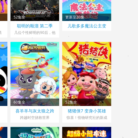
52集全
更新至30集
聪明的顺溜 第二季
儿歌多多魔法公主变
装记
精
几位个性鲜明的90后，他
们怀揣着不同的梦想和目
的，从五湖四海出发...
60集全
52集全
喜羊羊与灰太狼之跨
猪猪侠7 变身小英雄
时空救兵
跨越时空拯救世界
惊喜！怪物研究社的新成
员