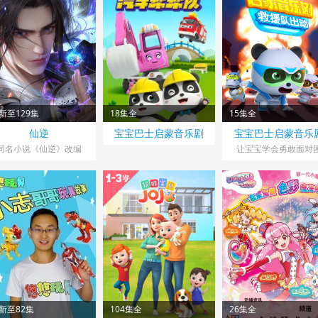
新至129集
18集全
15集全
仙逆
宝宝巴士启蒙音乐剧
宝宝巴士启蒙音乐
之汽车帮帮队
之救援队出动
同名小说《仙逆》改编
让宝宝学会勇敢面对
难！
新至82集
104集全
26集全