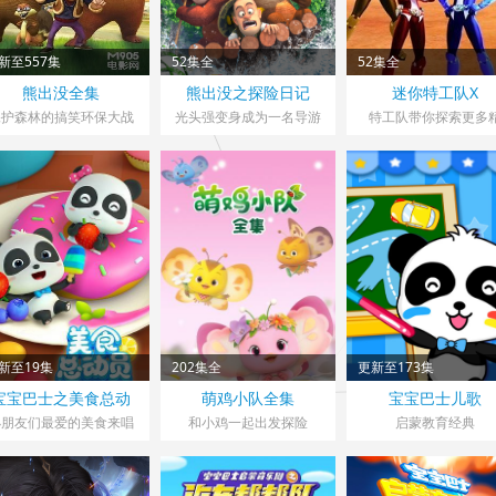
新至557集
52集全
52集全
熊出没全集
熊出没之探险日记
迷你特工队X
保护森林的搞笑环保大战
光头强变身成为一名导游
特工队带你探索更多
彩！
新至19集
202集全
更新至173集
宝宝巴士之美食总动
萌鸡小队全集
宝宝巴士儿歌
员
小朋友们最爱的美食来唱
和小鸡一起出发探险
启蒙教育经典
歌！