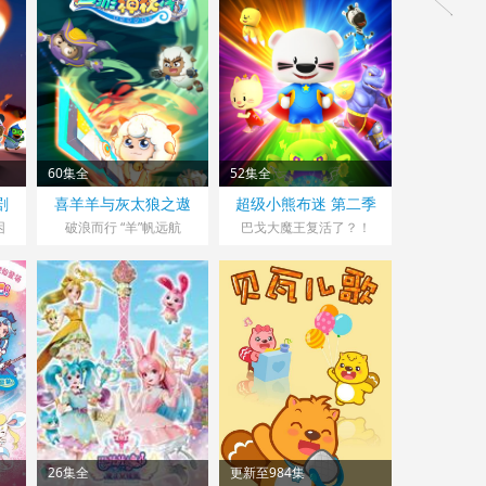
60集全
52集全
剧
喜羊羊与灰太狼之遨
超级小熊布迷 第二季
游神秘洋
困
破浪而行 “羊”帆远航
巴戈大魔王复活了？！
26集全
更新至984集