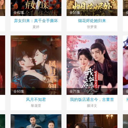
全42集
全51集
大陆>
大陆>
弃女归来：真千金手撕坏
烟花烬处她归来
2025
2025
2
命剧本
夏婷
张梦童
全60集
全71集
大陆>
大陆>
风月不知君
我的饭店通古今，古董首
2025
2025
2
饰卖不完
黎晟萱
滕泽文