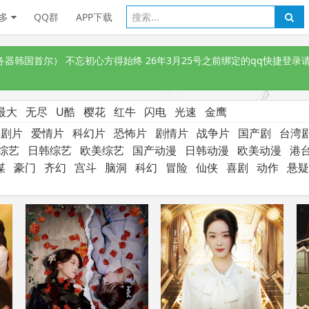
多
QQ群
APP下载
韩国首尔） 不忘初心方得始终 26年3月25号之前绑定的qq快捷登录请
最大
无尽
U酷
樱花
红牛
闪电
光速
金鹰
喜剧片
爱情片
科幻片
恐怖片
剧情片
战争片
国产剧
台湾
综艺
日韩综艺
欧美综艺
国产动漫
日韩动漫
欧美动漫
港
谋
豪门
齐幻
宫斗
脑洞
科幻
冒险
仙侠
喜剧
动作
悬疑