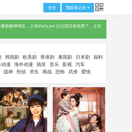
登录
观看记录
重新解绑绑定，之前的aty.pw 已过期没有续费了。之前
剧
韩国剧
欧美剧
香港剧
泰国剧
日本剧
福利
台动漫
海外动漫
搞笑
音乐
影视
汽车
战神
刑侦
求生
商战
恐怖
武侠
爱情