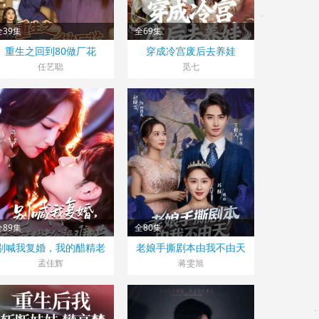
全39集
全69集
大陆>
大陆>
重生之回到80做厂花
穿成冷宫废后去养娃
025
2025
任艺聪
觅七
全89集
全80集
大陆>
大陆>
别喊我复婚，我的醋精老
老娘手撕剧本由我不由天
025
2025
公超难哄
孟佳辉
蒋雯旭