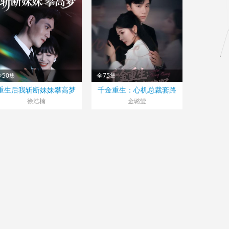
全50集
全75集
大陆>
大陆>
重生后我斩断妹妹攀高梦
千金重生：心机总裁套路
025
2025
深
徐浩楠
金璐莹