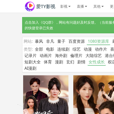
爱TY影视
影视
直播
其他
更
点击加入《QQ群》
，网站有问题好及时反馈。（当前服务器
的快捷登录已失效
网站:
暴风
非凡
量子
百度资源
1080资源库
类型:
全部
电影
连续剧
综艺
动漫
动作片
记录片
动画片
海外剧
倫理片
大陆综艺
港台
短剧大全
体育
漫剧
玄幻
剧情
女性成长
权
AI漫剧