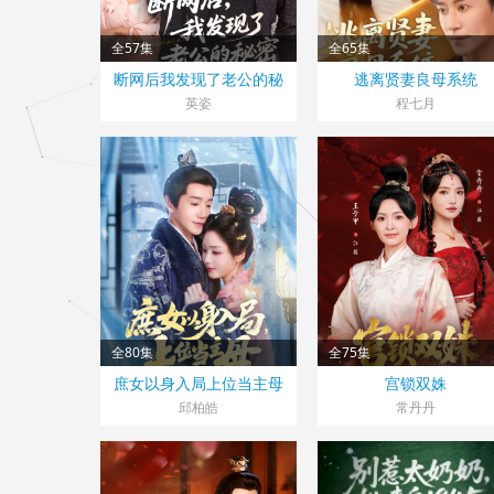
全57集
全65集
大陆>
大陆>
断网后我发现了老公的秘
逃离贤妻良母系统
2025
2025
密
英姿
程七月
全80集
全75集
大陆>
大陆>
庶女以身入局上位当主母
宫锁双姝
2025
2025
邱柏皓
常丹丹