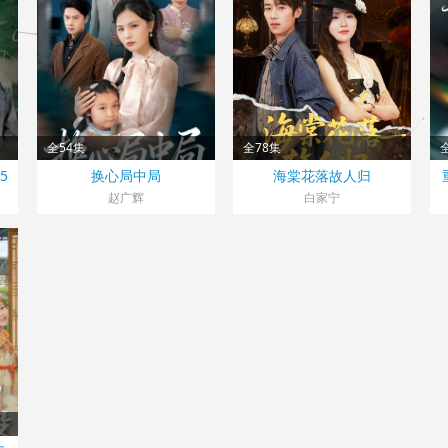
全54集
全78集
大陆>
大陆>
5
换心局中局
海棠花落故人归
2025
2025
2
赵广辉
白家宁