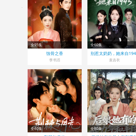
全95集
全60集
大陆>
大陆>
蚀骨之香
别惹太奶奶，她来自194
2025
2025
李书滔
袁吉衣
全60集
全80集
大陆>
大陆>