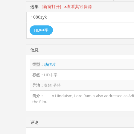
选集
[新窗打开]
查看其它资源
1080zyk
HD中字
信息
类型：
动作片
标签：
HD中字
导演：
奥姆`劳特
简介：
n Hinduism, Lord Ram is also addressed as Adi Pur
the film.
评论