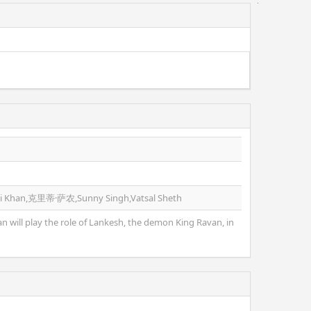
Khan,克里蒂·萨农,Sunny Singh,Vatsal Sheth
 will play the role of Lankesh, the demon King Ravan, in