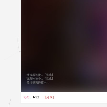
0
92
[分享]