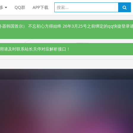
多
QQ群
APP下载
韩国首尔） 不忘初心方得始终 26年3月25号之前绑定的qq快捷登录请
用请及时联系站长关停对应解析接口！
，切勿相信！！