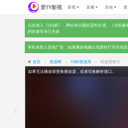
爱TY影视
影视
直播
其他
更
点击加入《QQ群》
，网站有问题好及时反馈。（当前服务器
的快捷登录已失效
本站未投入其他广告，如果播放视频出现跳转打开其他应
首页
资源网
1080资源库
阿迪普鲁什
如果无法播放请更换播放源，或者切换解析接口。
视频载入速度跟网速有关，请耐心等待几秒钟。
不要轻易相信视频中的广告，谨防上当受骗!
视频中的
广告是开设在境外的非法诈骗网站
棋牌、赌博