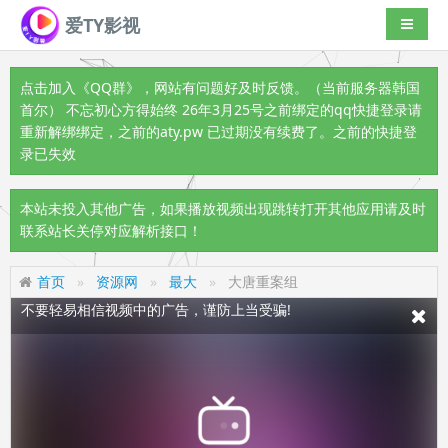
爱TY影视
导航切
点击加入《QQ群》
，网站有问题好及时反馈。（当前服务器韩国
首尔） 不忘初心方得始终 26年3月25号之前绑定的qq快捷登录请
重新解绑绑定，之前的aty.pw 已过期没有续费了。之前的快捷登
录已失效
本站未投入其他广告，如果播放视频出现跳转打开其他应用请及时
如果无法播放请更换播放源，或者切换解析接口。
联系站长关停对应解析接口！
视频载入速度跟网速有关，请耐心等待几秒钟。
首页
资源网
最大
大唐重案组
不要轻易相信视频中的广告，谨防上当受骗!
视频中的
广告是开设在境外的非法诈骗网站，切勿
棋牌、赌博
相信！！