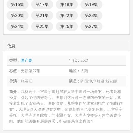
第16集
第17集
第18集
第19集
第20集
第21集
第22集
第23集
第24集
第25集
第26集
第27集
信息
类型：
国产剧
年代：
2021
标签：
更新第27集
地区：
大陆
导演：
张召旺
演员：
陈国坤,李峻贤,戴安娜
简介：
武林高手上官星宇追赶黑衣人途中遭遇一场命案，死者死相
怪异，引起了他的好奇心。没想到这只是一连串凶杀案的开始，紧
接着出现了密室杀人、医馆惨案，几桩案件的线索都指向了“蝴蝶作
案”，大理寺众人深陷谜案之中，师妹莫昭言也身陷危机。上官星宇
受托于大理寺调查此案，与南疆奇女、大理寺少卿等人建立破案小
组。他们能否拨开层层迷雾，打破僵局查出真凶？