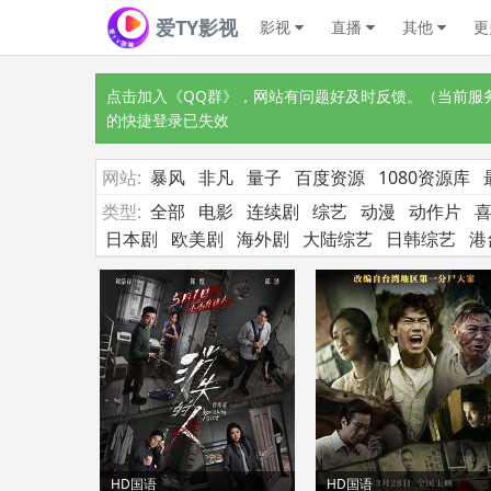
爱TY影视
影视
直播
其他
更
点击加入《QQ群》
，网站有问题好及时反馈。（当前服务器
的快捷登录已失效
网站:
暴风
非凡
量子
百度资源
1080资源库
类型:
全部
电影
连续剧
综艺
动漫
动作片
日本剧
欧美剧
海外剧
大陆综艺
日韩综艺
港
HD国语
HD国语