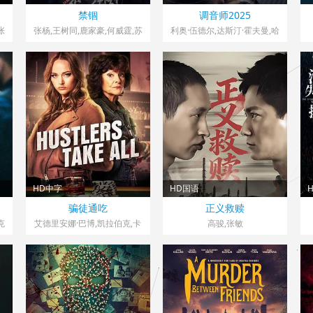
中国大陆> 犯罪片
加拿大 / 美国> 犯罪片
禁锢
调音师2025
2017 导演：吴亮
2026 导演：,丹尼尔·罗赫
张
张杨,王树同,鹿家豪,何威霆,苏
利奥·伍德尔,达斯汀·霍夫曼,哈
薇
郧云
瓦娜·罗丝·刘,利奥·拉兹,托芙·
菲尔德
舒,Nissan,Sakira,Gil,Cohen,
让·雷诺
HD中字
HD国语
美国> 犯罪片
大陆> 犯罪片
骗徒通吃
正义救赎
2024 导演：迪伦·沃克斯
2026 导演：轩祥杰,韩兮
克
艾德里安娜·巴博,凯拉伯克,卡
高骏,张敏
罗
罗尔·戴维斯
里
r,
马