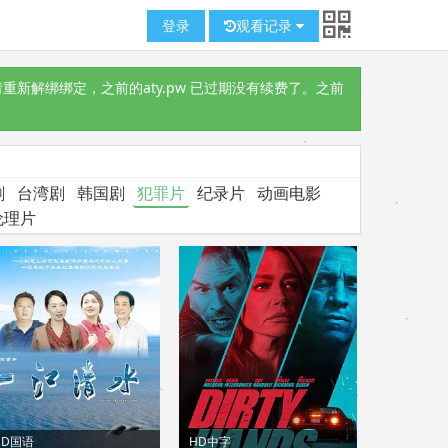
登录
观看记录
重新解绑绑定，之前的aty.pw 已过期没有续费了。之前
剧
台湾剧
韩国剧
犯罪片
纪录片
动画电影
伦理片
HD国语
HD中字