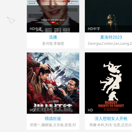
奇,Christian,Sinniger,Sand
me,Péronnet,瓦伦丁·坎帕
涅,Mathilde,Riu,雅尼克·莫
尔,古斯拉姬·马兰达,戈捷·巴
埃,Laurent,Bozzi,亚历珊德
HD中字
HD中字
耶尔马克,斯蒂文·德里森
韩国> 犯罪片
英国> 犯罪片
流播
夏洛特2023
2025 导演：赵长浩
2023 导演：Georgia,Conla
姜河那,李都恩
Georgia,Conlan,Ian,Laing,
HD
HD
中国大陆> 犯罪片
美国> 犯罪片
猎战狂徒
没人想朝女人开枪
2026 导演：关东杰
2024 导演：凯莉·安·恩莱特
郑楚一,魏晓璇,文东俊,曾晨,邹
蒂娜·本科,列夫·戈恩,迈克尔
兆龙,卢惠光,邢瀚卿,英壮,梁焯
高德尔,戴恩·韦斯