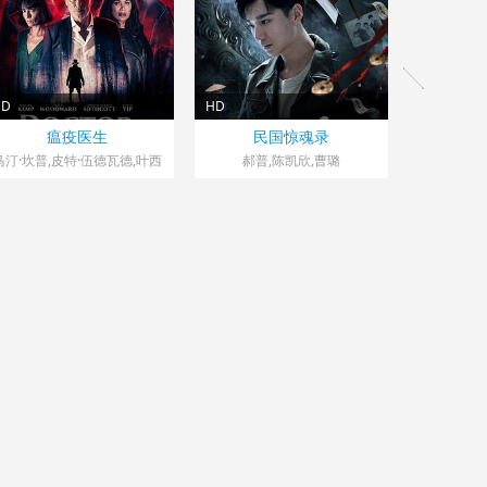
HD
HD
英国> 犯罪片
中国大陆> 犯罪片
瘟疫医生
民国惊魂录
026 导演：Ben,Fortune
2026 导演：雷影
马汀·坎普,皮特·伍德瓦德,叶西
郝普,陈凯欣,曹璐
园,珍妮·尼莉莎·索斯科特,温迪
·格伦,黛西·博蒙特