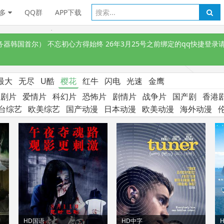
多
QQ群
APP下载
韩国首尔） 不忘初心方得始终 26年3月25号之前绑定的qq快捷登录请
最大
无尽
U酷
樱花
红牛
闪电
光速
金鹰
喜剧片
爱情片
科幻片
恐怖片
剧情片
战争片
国产剧
香港
台综艺
欧美综艺
国产动漫
日本动漫
欧美动漫
海外动漫
HD国语
HD中字