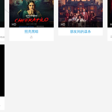
ra,Colombo,C?
泽
图
拉·
HD
HD
印度> 犯罪片
美国> 犯罪片
照亮黑暗
朋友间的谋杀
n
2026 导演：
2026
2
Dean,Kilbey
占
Sharan·Koppisetty
西,Aamani,Esha·Chawla,Vishwadev·Rachakonda
·