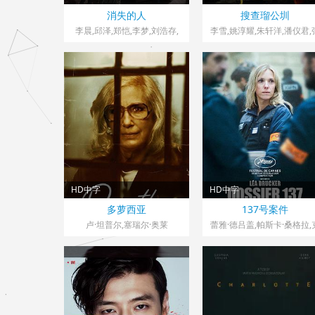
中国大陆> 犯罪片
中国台湾> 犯罪片
消失的人
搜查瑠公圳
2026 导演：程伟豪
2025 导演：赖俊羽
李晨,邱泽,郑恺,李梦,刘浩存,
李雪,姚淳耀,朱轩洋,潘仪君,
滕哲,黄小蕾,张琪,冯兵,姜妍,
世,梁修身,詹怀云,朱栢康,钱
毕雯珺,冯雪雅,汤心一
真,吴卓源
HD中字
HD中字
美国> 犯罪片
法国> 犯罪片
多萝西亚
137号案件
2025 导演：查德·菲林
2025 导演：多米尼克·摩尔
卢·坦普尔,塞瑞尔·奥莱
蕾雅·德吕盖,帕斯卡·桑格拉,
利,Ginger·Lynn
莱尔·博德森,朱利安·利蒂,佛
伦斯·维亚拉,海伦·亚历山德
迪斯,Solan,Machado,Grane
安东尼娅·布雷西,杰纳维夫·
尼