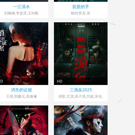
中国大陆> 犯罪片
美国> 犯罪片
一江清水
肮脏的手
2024 导演：张毅
2026 导演：
刘顺钢,李姿淇,王钧毅
帕特里克·茂
Kevin,Interdonato
顿,Kevin,Interdonato,丹妮丝·
理查兹,迈克尔·比奇,盖·纳尔杜
利,Wes,McGee,约翰·沃尔曼,
HD
HD
中国大陆> 犯罪片
中国大陆> 犯罪片
消失的证据
三滴血2025
2026 导演：何侯擇
2025 导演：康博
王帅,郑媛元,高迦澜
胡歌,文淇,高子淇,闫妮,宋佳,
高叶,欧豪,李雪琴,杨新鸣,艾丽
娅,马迎春,张奕聪,王悦伊,张本
煜,汪铎,刘千慈