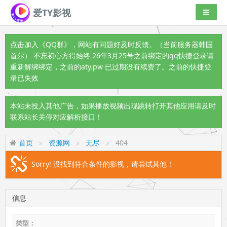
爱TY影视
导航切
点击加入《QQ群》
，网站有问题好及时反馈。（当前服务器韩国
首尔） 不忘初心方得始终 26年3月25号之前绑定的qq快捷登录请
重新解绑绑定，之前的aty.pw 已过期没有续费了。之前的快捷登
录已失效
本站未投入其他广告，如果播放视频出现跳转打开其他应用请及时
联系站长关停对应解析接口！
首页
资源网
无尽
404
Sorry! 没找到符合条件的影视，请尝试其他！
信息
类型：