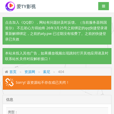
爱TY影视
导航切
点击加入《QQ群》
，网站有问题好及时反馈。（当前服务器韩国
首尔） 不忘初心方得始终 26年3月25号之前绑定的qq快捷登录请
重新解绑绑定，之前的aty.pw 已过期没有续费了。之前的快捷登
录已失效
本站未投入其他广告，如果播放视频出现跳转打开其他应用请及时
联系站长关停对应解析接口！
首页
资源网
索尼
404
Sorry! 该资源站不存在或已关闭！
信息
类型：