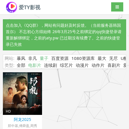
爱TY影视
导航切
点击加入《QQ群》
，网站有问题好及时反馈。（当前服务器韩国
首尔） 不忘初心方得始终 26年3月25号之前绑定的qq快捷登录请
重新解绑绑定，之前的aty.pw 已过期没有续费了。之前的快捷登
录已失效
网站:
暴风
非凡
量子
百度资源
1080资源库
最大
无尽
U酷
类型:
全部
电影片
连续剧
综艺片
动漫片
动作片
喜剧片
爱
HD
香港> 电影片
阿龙2025
2025 导演：郑中基,
郑中基,傅舜盈,周秀