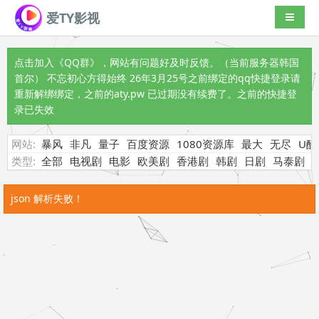
爱TY影视
导航切
点击加入《QQ群》
，网站有问题好及时反馈。（当前服务器韩国
首尔） 不忘初心方得始终 26年3月25号之前绑定的qq快捷登录请
重新解绑绑定，之前的aty.pw 已过期没有续费了。之前的快捷登
录已失效
网站:
暴风
非凡
量子
百度资源
1080资源库
最大
无尽
U酷
类型:
全部
电视剧
电影
欧美剧
香港剧
韩剧
日剧
马泰剧
json 解析失败！