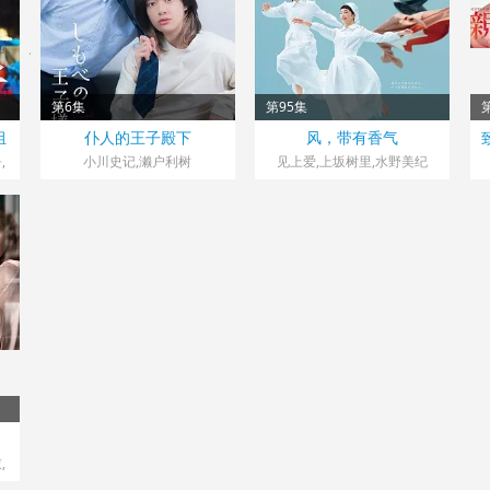
第6集
第95集
日本> 日剧
日本> 日剧
组
仆人的王子殿下
风，带有香气
本
2026 导演：进藤丈广,松尾大
2026 导演：佐佐木善春
,
小川史记,濑户利树
见上爱,上坂树里,水野美纪
,
辅
,