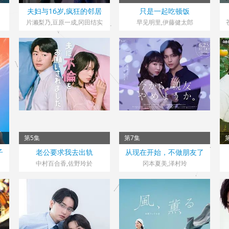
日本> 日剧
日本> 日剧
夫妇与16岁,疯狂的邻居
只是一起吃顿饭
き
2026 导演：高桥名月
2026 导演：吉野主
片濑梨乃,豆原一成,冈田结实
早见明里,伊藤健太郎
第5集
第7集
日本> 日剧
日本> 日剧
子
老公要求我去出轨
从现在开始，不做朋友了
修
2026 导演：本田隆一
2026 导演：武居正能
吧
中村百合香,佐野玲於
冈本夏美,泽村玲