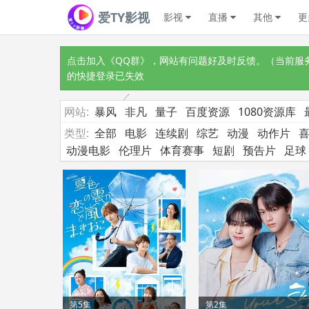
爱TY影视
影视
直播
其他
更
点击加入《QQ群》
，网站有问题好及时反馈。（当前服务器
的快捷登录已失效
网站:
暴风
非凡
量子
百度资源
1080资源库
类型:
全部
电影
连续剧
综艺
动漫
动作片
动漫电影
伦理片
体育赛事
短剧
预告片
足球
第5集
第2集