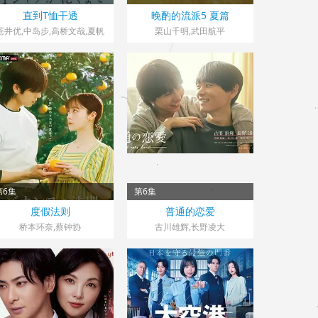
日本> 日剧
日本> 日剧
直到T恤干透
晚酌的流派5 夏篇
2026 导演：土井裕泰
2026 导演：松本拓
苍井优,中岛步,高桥文哉,夏帆
栗山千明,武田航平
第6集
第6集
日本> 日剧
日本> 日剧
度假法则
普通的恋爱
2026 导演：东村明子
2026 导演：石桥夕帆
桥本环奈,蔡钟协
古川雄辉,长野凌大