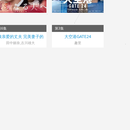
第6集
第3集
日本> 日剧
日本> 日剧
致亲爱的丈夫 完美妻子的
大空港GATE24
2026 导演：横尾初喜
2026 导演：常广丈太
谎言
田中丽奈,古川雄大
趣里