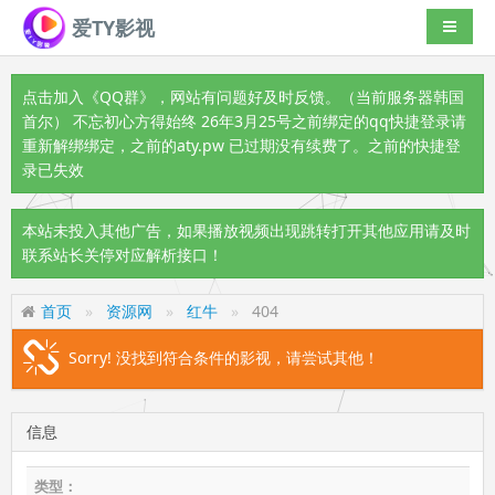
爱TY影视
导航切
点击加入《QQ群》
，网站有问题好及时反馈。（当前服务器韩国
首尔） 不忘初心方得始终 26年3月25号之前绑定的qq快捷登录请
重新解绑绑定，之前的aty.pw 已过期没有续费了。之前的快捷登
录已失效
本站未投入其他广告，如果播放视频出现跳转打开其他应用请及时
联系站长关停对应解析接口！
首页
资源网
红牛
404
Sorry! 没找到符合条件的影视，请尝试其他！
信息
类型：