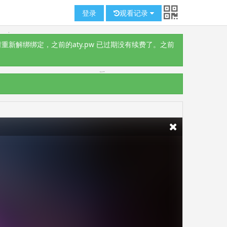
登录
观看记录
重新解绑绑定，之前的aty.pw 已过期没有续费了。之前