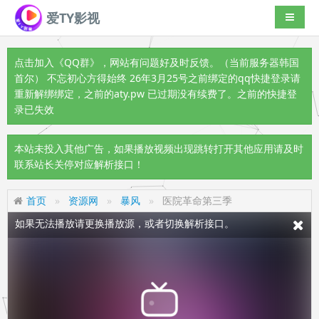
爱TY影视
导航切
点击加入《QQ群》
，网站有问题好及时反馈。（当前服务器韩国
首尔） 不忘初心方得始终 26年3月25号之前绑定的qq快捷登录请
重新解绑绑定，之前的aty.pw 已过期没有续费了。之前的快捷登
录已失效
本站未投入其他广告，如果播放视频出现跳转打开其他应用请及时
联系站长关停对应解析接口！
首页
资源网
暴风
医院革命第三季
如果无法播放请更换播放源，或者切换解析接口。
视频载入速度跟网速有关，请耐心等待几秒钟。
不要轻易相信视频中的广告，谨防上当受骗!
视频中的
广告是开设在境外的非法诈骗网站，切勿
棋牌、赌博