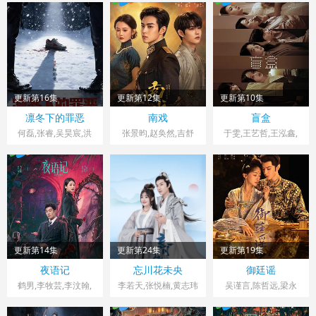
伟明,李佑川,安沺,孙
会长,杨子菲,孟西,王
梦秋
坤炎,刘美辰
更新第16集
更新第12集
更新第10集
中国大陆> 大陆剧
中国大陆> 大陆剧
中国大陆> 大陆剧
凛冬下的罪恶
南戏
盲盒
2026 导演：柯伯龙
2026 导演：赵帅
2026 导演：贾景晖
何磊,张睿,吴昊宸,洪
张景昀,赵奂然,吉舒
于雯,王艺哲,王泓鑫,
爽,王大奇,嘉泽,孙之
亦,宗峰岩,陈凯洲,余
卜冠今,孙天宇,加奈
鸿,肖涵,左腾云,刘伟
逸蕾
那,成岳,杨琼,易梦玲
峰,王心嫚,窦新豪,苏
宥辰,李繁,刘亭希,刘
朔豪,洪冰瑶,刘佳萌,
李蒲赫,徐章
更新第14集
更新第24集
更新第19集
中国大陆> 大陆剧
中国大陆> 大陆剧
中国大陆> 大陆剧
夜语记
忘川花未央
御廷谣
2026 导演：刘瀚洋
2026
2026 导演：张雁杰
鹤男,李牧芸,李汶翰,
李若天,张悦楠,黄志玮
吴谨言,陈哲远,梁永
李泊文,郭天祺,徐新
棋,赵昭仪,张南,郭品