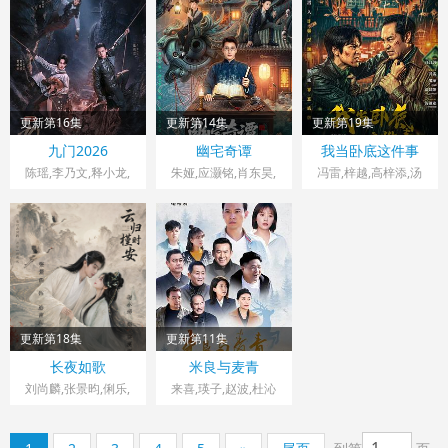
驰,孙思凡
超,盛一伦,吴岱融,黄
祖鑫,宋麒
更新第16集
更新第14集
更新第19集
中国大陆> 大陆剧
中国大陆> 大陆剧
中国大陆> 大陆剧
九门2026
幽宅奇谭
我当卧底这件事
2026 导演：柏杉
2026 导演：纪易达
2026 导演：任江涛
陈瑶,李乃文,释小龙,
朱娅,应灏铭,肖东昊,
冯雷,梓越,高梓添,汤
应昊茗,王劲松,胡耘
宋未央
镇业,杨帆,孙腾博
豪,季肖冰,陈伟霆,徐
正溪,曾舜晞,王奕婷
更新第18集
更新第11集
中国大陆> 大陆剧
中国大陆> 大陆剧
长夜如歌
米良与麦青
2026 导演：刘浩南
2026 导演：王伟民
刘尚麟,张景昀,俐乐,
来喜,瑛子,赵波,杜沁
胡亦瑶,汪子夕
怡