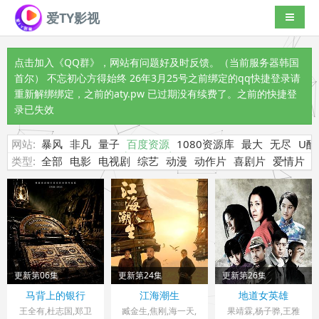
爱TY影视
导航切
点击加入《QQ群》
，网站有问题好及时反馈。（当前服务器韩国
首尔） 不忘初心方得始终 26年3月25号之前绑定的qq快捷登录请
重新解绑绑定，之前的aty.pw 已过期没有续费了。之前的快捷登
录已失效
网站:
暴风
非凡
量子
百度资源
1080资源库
最大
无尽
U酷
类型:
全部
电影
电视剧
综艺
动漫
动作片
喜剧片
爱情片
更新第06集
更新第24集
更新第26集
中国大陆> 大陆剧
中国大陆> 大陆剧
中国大陆> 大陆剧
马背上的银行
江海潮生
地道女英雄
2026 导演：杜志国,
2026 导演：王伟民
2016 导演：吴斌
王全有,杜志国,郑卫
臧金生,焦刚,海一天,
果靖霖,杨子骅,王雅