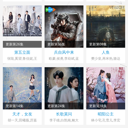
李建峰
莉,周舟,姬晓飞,王芳
杨立新,辛鹏,黑子,郝
捷,井凌潇,张桐,瑛子,
政,郭烁杰,阎妮
平,刘佳,陈乔恩,刘向
蒋伟男,赵子惠,薛芊芊
京,沈保平,秦天宇,何
中华,焉栩嘉,董勇,仁
龙,何冰,丁柳元,周征
波,谭洋,王鸥,毕彦君,
张喜前,徐僧,刘蕾,王
更新第26集
更新第36集
更新第08集
建新,张风,李佳宁,侯
中国大陆> 大陆剧
中国大陆> 大陆剧
大陆> 大陆剧
第五立面
兵自风中来
人鱼
析焱
2026 导演：任程伟
2026 导演：侯明杰
2022 导演：黄河
张陆,奚望,鲁佳妮,王
欧豪,侯勇,李幼斌,蓝
樊少皇,再米热,骆达
之一
盈莹,周德华,丁勇岱,
华,李若希,田浩宁,唐
徐洪浩,刘奕君,关亚
鑫
军,史兰芽,赵荀,夏侯
镔,费鲤齐,张进,王春
宇,杨舒,阮巨,陈启杰,
赵长洲,陈方舟,谢心,
傅程鹏,于景骁,吴岳阳
更新第14集
更新第24集
更新第18集
中国大陆> 大陆剧
中国大陆> 大陆剧
中国大陆> 大陆剧
天才，女友
长歌莫问
昭阳公主
2026 导演：田羽生
2026 导演：麦子
2026 导演：邓展能
胡一天,田曦薇,厉嘉
李子雄,白凯南,鲍大
林小宅,孔雪儿,李宏
琪,夏浩然,邬家楷,赖
志,斯外戈,蔡正杰,李
毅,刘旭威