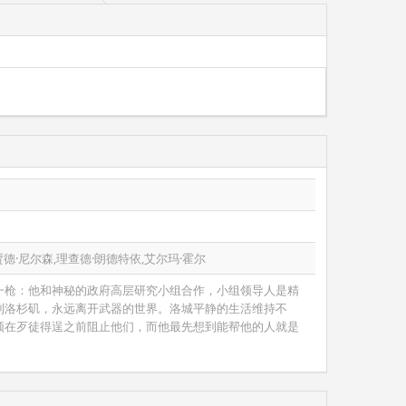
贾德·尼尔森,理查德·朗德特依,艾尔玛·霍尔
一枪：他和神秘的政府高层研究小组合作，小组领导人是精
到洛杉矶，永远离开武器的世界。洛城平静的生活维持不
须在歹徒得逞之前阻止他们，而他最先想到能帮他的人就是