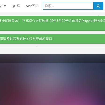
多
QQ群
APP下载
韩国首尔） 不忘初心方得始终 26年3月25号之前绑定的qq快捷登录请
用请及时联系站长关停对应解析接口！
，切勿相信！！