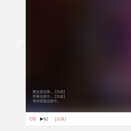
0
92
[分享]