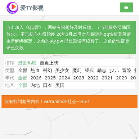
爱TY影视
导航切
点击加入《QQ群》
，网站有问题好及时反馈。（当前服务器韩国
首尔） 不忘初心方得始终 26年3月25号之前绑定的qq快捷登录请
重新解绑绑定，之前的aty.pw 已过期没有续费了。之前的快捷登
录已失效
排序:
最近热映
最近上映
类型:
全部
热血
科幻
美少女
魔幻
经典
励志
少儿
冒险
搞
年代:
全部
2026
2025
2024
2023
2022
2021
2020
201
地区:
全部
内地
日本
美国
没有找到相关内容！va/rankhot-社会---35-1