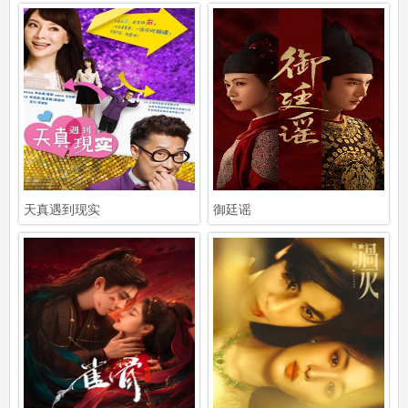
天真遇到现实
御廷谣