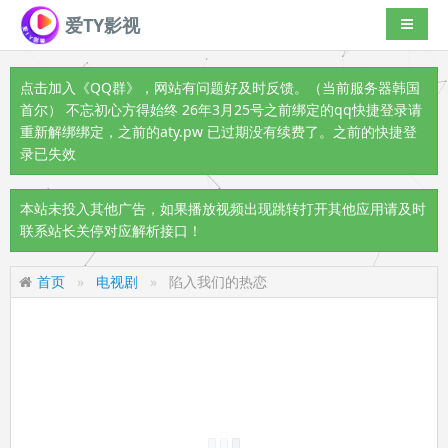
爱TY影视
导航切
点击加入《QQ群》
，网站有问题好及时反馈。（当前服务器韩国
首尔） 不忘初心方得始终 26年3月25号之前绑定的qq快捷登录请
重新解绑绑定，之前的aty.pw 已过期没有续费了。之前的快捷登
录已失效
本站未投入其他广告，如果播放视频出现跳转打开其他应用请及时
联系站长关停对应解析接口！
首页
电视剧
陷入我们的热恋