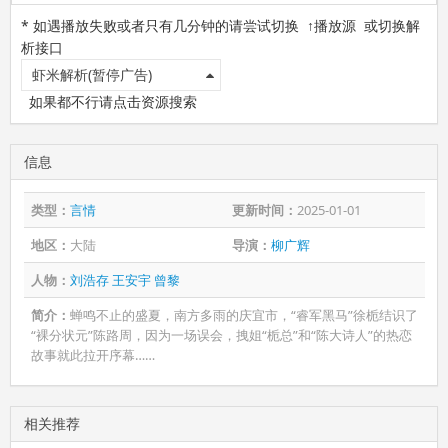
* 如遇播放失败或者只有几分钟的请尝试切换 ↑播放源 或切换解
析接口
虾米解析(暂停广告)
如果都不行请点击资源搜索
信息
类型：
言情
更新时间：
2025-01-01
地区：
大陆
导演：
柳广辉
人物：
刘浩存
王安宇
曾黎
简介：
蝉鸣不止的盛夏，南方多雨的庆宜市，“睿军黑马”徐栀结识了
“裸分状元”陈路周，因为一场误会，拽姐“栀总”和“陈大诗人”的热恋
故事就此拉开序幕……
相关推荐