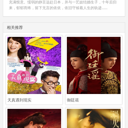
充满恨意。懦弱的静言远赴日本，并与一艺妓结婚生子，十年后归
来，郁郁而终，留下无言的依依，依旧守候着人生的轨迹……
相关推荐
天真遇到现实
御廷谣