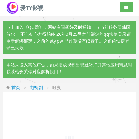
爱TY影视
导航切
点击加入《QQ群》
，网站有问题好及时反馈。（当前服务器韩国
首尔） 不忘初心方得始终 26年3月25号之前绑定的qq快捷登录请
重新解绑绑定，之前的aty.pw 已过期没有续费了。之前的快捷登
录已失效
本站未投入其他广告，如果播放视频出现跳转打开其他应用请及时
联系站长关停对应解析接口！
首页
电视剧
哑妻