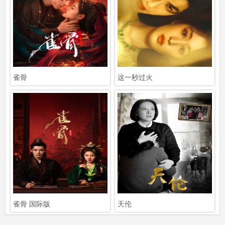
雀骨
这一秒过火
雀骨 国际版
天伦