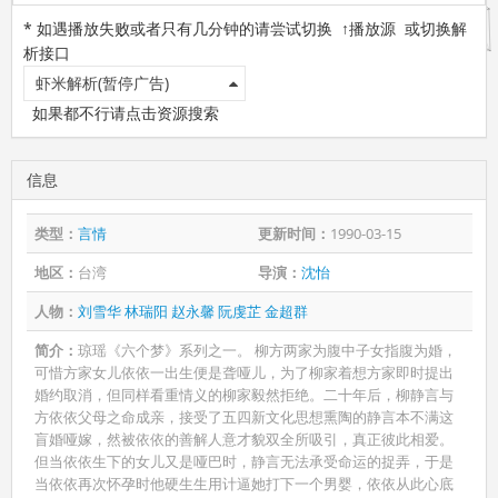
* 如遇播放失败或者只有几分钟的请尝试切换 ↑播放源 或切换解
析接口
虾米解析(暂停广告)
如果都不行请点击资源搜索
信息
类型：
言情
更新时间：
1990-03-15
地区：
台湾
导演：
沈怡
人物：
刘雪华
林瑞阳
赵永馨
阮虔芷
金超群
简介：
琼瑶《六个梦》系列之一。 柳方两家为腹中子女指腹为婚，
可惜方家女儿依依一出生便是聋哑儿，为了柳家着想方家即时提出
婚约取消，但同样看重情义的柳家毅然拒绝。二十年后，柳静言与
方依依父母之命成亲，接受了五四新文化思想熏陶的静言本不满这
盲婚哑嫁，然被依依的善解人意才貌双全所吸引，真正彼此相爱。
但当依依生下的女儿又是哑巴时，静言无法承受命运的捉弄，于是
当依依再次怀孕时他硬生生用计逼她打下一个男婴，依依从此心底