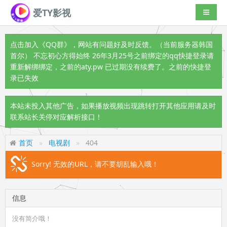
爱TY影视
导航切
点击加入《QQ群》
，网站有问题好及时反馈。（当前服务器韩国
首尔） 不忘初心方得始终 26年3月25号之前绑定的qq快捷登录请
重新解绑绑定，之前的aty.pw 已过期没有续费了。之前的快捷登
录已失效
本站未投入其他广告，如果播放视频出现跳转打开其他应用请及时
联系站长关停对应解析接口！
首页
电视剧
404
Sorry! 无效的URL，请不要胡乱输入哦！
信息
没有简介哦！