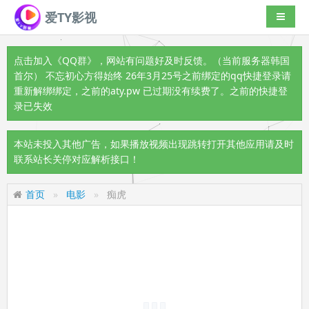
爱TY影视
导航切
点击加入《QQ群》
，网站有问题好及时反馈。（当前服务器韩国
首尔） 不忘初心方得始终 26年3月25号之前绑定的qq快捷登录请
重新解绑绑定，之前的aty.pw 已过期没有续费了。之前的快捷登
录已失效
本站未投入其他广告，如果播放视频出现跳转打开其他应用请及时
联系站长关停对应解析接口！
首页
电影
痴虎