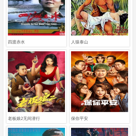
四渡赤水
人猿泰山
老板娘2无间潜行
保你平安