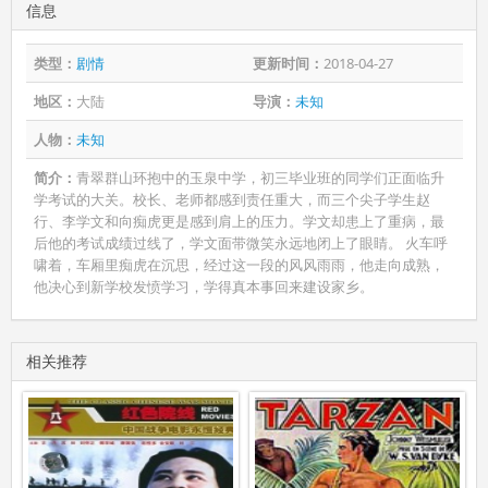
信息
类型：
剧情
更新时间：
2018-04-27
地区：
大陆
导演：
未知
人物：
未知
简介：
青翠群山环抱中的玉泉中学，初三毕业班的同学们正面临升
学考试的大关。校长、老师都感到责任重大，而三个尖子学生赵
行、李学文和向痴虎更是感到肩上的压力。学文却患上了重病，最
后他的考试成绩过线了，学文面带微笑永远地闭上了眼睛。 火车呼
啸着，车厢里痴虎在沉思，经过这一段的风风雨雨，他走向成熟，
他决心到新学校发愤学习，学得真本事回来建设家乡。
相关推荐