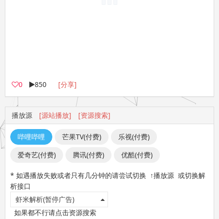
0
850
[分享]
播放源
[源站播放]
[资源搜索]
哔哩哔哩
芒果TV(付费)
乐视(付费)
爱奇艺(付费)
腾讯(付费)
优酷(付费)
* 如遇播放失败或者只有几分钟的请尝试切换 ↑播放源 或切换解
析接口
虾米解析(暂停广告)
如果都不行请点击资源搜索