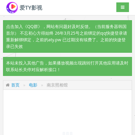
爱TY影视
导航切
点击加入《QQ群》
，网站有问题好及时反馈。（当前服务器韩国
首尔） 不忘初心方得始终 26年3月25号之前绑定的qq快捷登录请
重新解绑绑定，之前的aty.pw 已过期没有续费了。之前的快捷登
录已失效
本站未投入其他广告，如果播放视频出现跳转打开其他应用请及时
联系站长关停对应解析接口！
首页
电影
南京照相馆