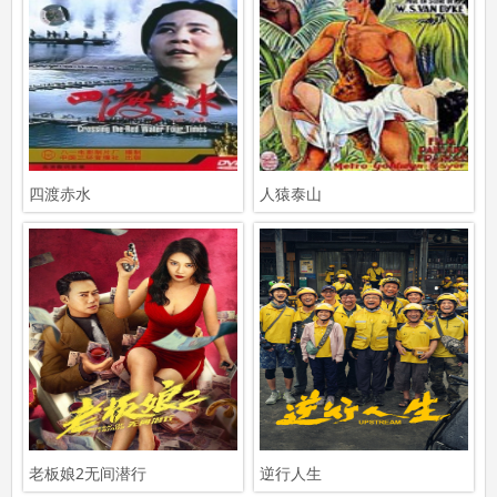
四渡赤水
人猿泰山
老板娘2无间潜行
逆行人生