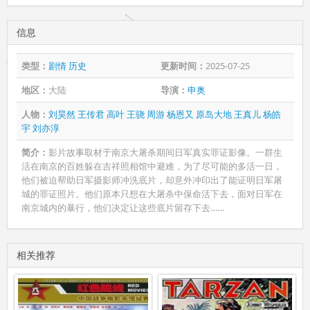
信息
类型：
剧情
历史
更新时间：
2025-07-25
地区：
大陆
导演：
申奥
人物：
刘昊然
王传君
高叶
王骁
周游
杨恩又
原岛大地
王真儿
杨皓
宇
刘亦淳
简介：
影片故事取材于南京大屠杀期间日军真实罪证影像。一群生
活在南京的百姓躲在吉祥照相馆中避难，为了尽可能的多活一日，
他们被迫帮助日军摄影师冲洗底片，却意外冲印出了能证明日军屠
城的罪证照片。他们原本只想在大屠杀中保命活下去，面对日军在
南京城内的暴行，他们决定让这些底片留存下去……
相关推荐