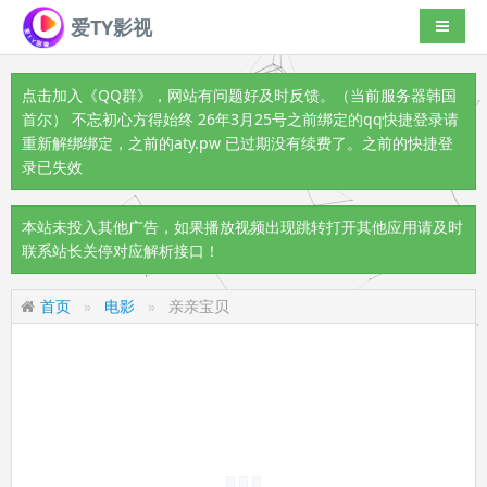
爱TY影视
导航切
点击加入《QQ群》
，网站有问题好及时反馈。（当前服务器韩国
首尔） 不忘初心方得始终 26年3月25号之前绑定的qq快捷登录请
重新解绑绑定，之前的aty.pw 已过期没有续费了。之前的快捷登
录已失效
本站未投入其他广告，如果播放视频出现跳转打开其他应用请及时
联系站长关停对应解析接口！
首页
电影
亲亲宝贝