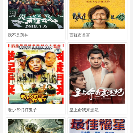
我不是药神
西虹市首富
老少爷们打鬼子
皇上命我来选妃