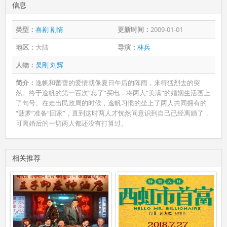
信息
类型：
喜剧
剧情
更新时间：
2009-01-01
地区：
大陆
导演：
林兵
人物：
吴刚
刘辉
简介：
逸帆和蕾蕾的爱情就像夏日午后的阵雨，来得猛烈去的突
然。终于逸帆的第一百次“忘了”买电，将两人“美满”的婚姻生活画上
了句号。在走出民政局的时候，逸帆习惯的坐上了两人共同拥有的
“菠萝”准备“回家”，直到这时两人才恍然间意识到自己已经离婚了，
可离婚后的一切两人都还没有打算过。
相关推荐