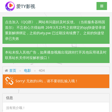
爱TY影视
导航切
点击加入《QQ群》
，网站有问题好及时反馈。（当前服务器韩国
首尔） 不忘初心方得始终 26年3月25号之前绑定的qq快捷登录请
重新解绑绑定，之前的aty.pw 已过期没有续费了。之前的快捷登
录已失效
本站未投入其他广告，如果播放视频出现跳转打开其他应用请及时
联系站长关停对应解析接口！
首页
电影
404
Sorry! 无效的URL，请不要胡乱输入哦！
信息
没有简介哦！