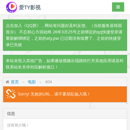
爱TY影视
导航切
点击加入《QQ群》
，网站有问题好及时反馈。（当前服务器韩国
首尔） 不忘初心方得始终 26年3月25号之前绑定的qq快捷登录请
重新解绑绑定，之前的aty.pw 已过期没有续费了。之前的快捷登
录已失效
本站未投入其他广告，如果播放视频出现跳转打开其他应用请及时
联系站长关停对应解析接口！
首页
电影
404
Sorry! 无效的URL，请不要胡乱输入哦！
信息
没有简介哦！