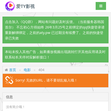
爱TY影视
导航切
点击加入《QQ群》
，网站有问题好及时反馈。（当前服务器韩国
首尔） 不忘初心方得始终 26年3月25号之前绑定的qq快捷登录请
重新解绑绑定，之前的aty.pw 已过期没有续费了。之前的快捷登
录已失效
本站未投入其他广告，如果播放视频出现跳转打开其他应用请及时
联系站长关停对应解析接口！
首页
电影
404
Sorry! 无效的URL，请不要胡乱输入哦！
信息
没有简介哦！