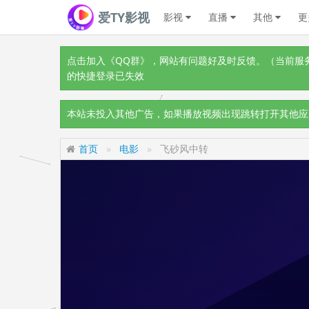
爱TY影视
影视
直播
其他
更
点击加入《QQ群》
，网站有问题好及时反馈。（当前服务器
的快捷登录已失效
本站未投入其他广告，如果播放视频出现跳转打开其他应
首页
电影
飞砂风中转