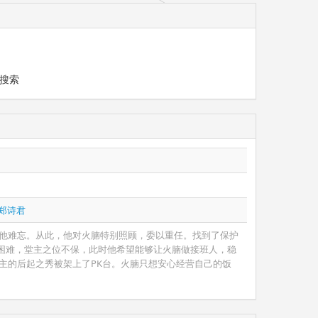
搜索
郑诗君
令他难忘。从此，他对火腩特别照顾，委以重任。找到了保护
困难，堂主之位不保，此时他希望能够让火腩做接班人，稳
主的后起之秀被架上了PK台。火腩只想安心经营自己的饭