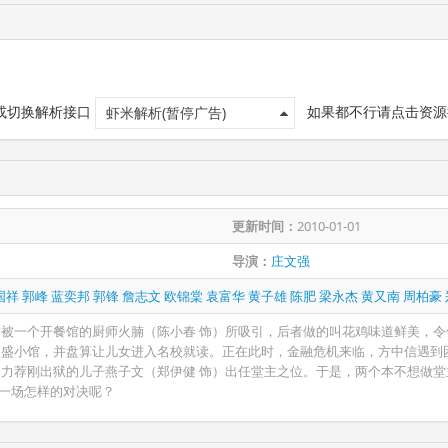
 或切换解析接口
如果都不行请点击资源
虾米解析(暂停广告)
更新时间：
2010-01-01
导演：
庄文强
国祥
郭峰
蓝奕邦
郭锋
詹志文
欧锦棠
袁富华
黄子雄
陈肥
梁永杰
黄又南
周柏豪
，被一个开餐馆的厨师火腩（陈小春 饰）所吸引，后者做的叫花鸡味道鲜美，
义盛小馆，并盘算让儿女进入名校就读。正在此时，金融危机来临，方中信遇到
却力荐刚出狱的儿子燕子文（郑伊健 饰）出任堂主之位。于是，两个本不想做堂
一场怎样的对决呢？