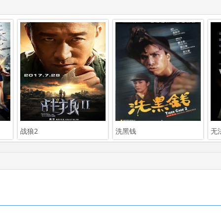
战狼2
洗黑钱
无