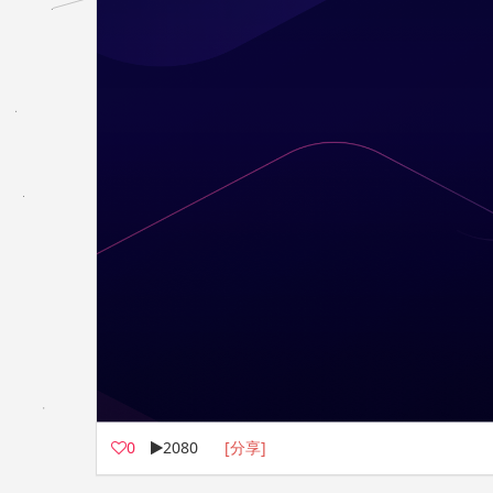
0
2080
[分享]