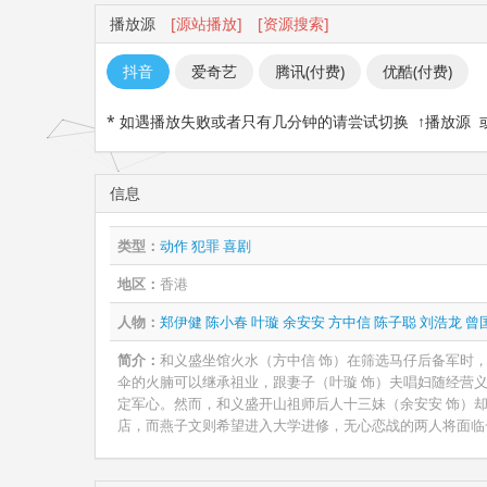
播放源
[源站播放]
[资源搜索]
抖音
爱奇艺
腾讯(付费)
优酷(付费)
* 如遇播放失败或者只有几分钟的请尝试切换 ↑播放源
信息
类型：
动作
犯罪
喜剧
地区：
香港
人物：
郑伊健
陈小春
叶璇
余安安
方中信
陈子聪
刘浩龙
曾
简介：
和义盛坐馆火水（方中信 饰）在筛选马仔后备军时
伞的火腩可以继承祖业，跟妻子（叶璇 饰）夫唱妇随经营
定军心。然而，和义盛开山祖师后人十三妹（余安安 饰）
店，而燕子文则希望进入大学进修，无心恋战的两人将面临