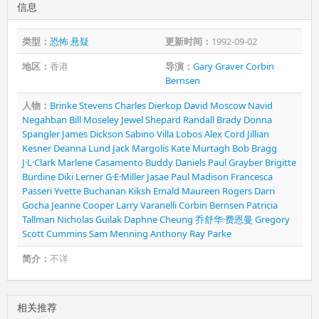
信息
类型：
恐怖
悬疑
更新时间：
1992-09-02
地区：
香港
导演：
Gary Graver
Corbin
Bernsen
人物：
Brinke Stevens
Charles Dierkop
David Moscow
Navid
Negahban
Bill Moseley
Jewel Shepard
Randall Brady
Donna
Spangler
James Dickson
Sabino Villa Lobos
Alex Cord
Jillian
Kesner
Deanna Lund
Jack Margolis
Kate Murtagh
Bob Bragg
J·L·Clark
Marlene Casamento
Buddy Daniels
Paul Grayber
Brigitte
Burdine
Diki Lerner
G·E·Miller
Jasae
Paul Madison
Francesca
Passeri
Yvette Buchanan
Kiksh Emald
Maureen Rogers
Darri
Gocha
Jeanne Cooper
Larry Varanelli
Corbin Bernsen
Patricia
Tallman
Nicholas Guilak
Daphne Cheung
乔舒华·费恩曼
Gregory
Scott Cummins
Sam Menning
Anthony Ray Parke
简介：
不详
相关推荐