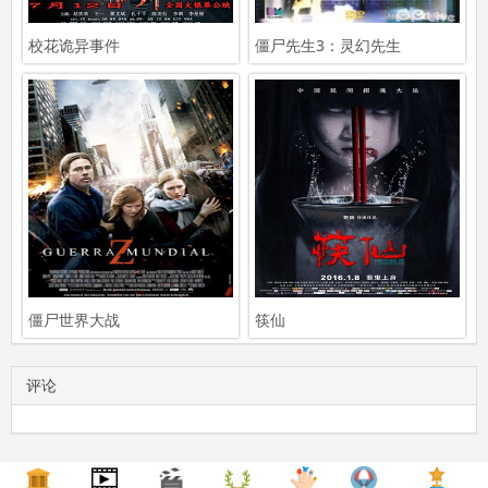
校花诡异事件
僵尸先生3：灵幻先生
僵尸世界大战
筷仙
评论