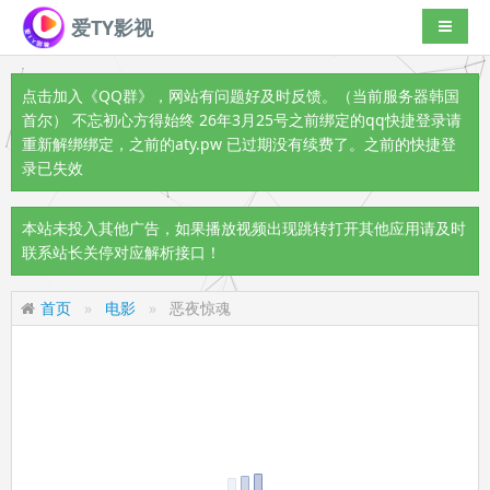
爱TY影视
导航切
点击加入《QQ群》
，网站有问题好及时反馈。（当前服务器韩国
首尔） 不忘初心方得始终 26年3月25号之前绑定的qq快捷登录请
重新解绑绑定，之前的aty.pw 已过期没有续费了。之前的快捷登
录已失效
本站未投入其他广告，如果播放视频出现跳转打开其他应用请及时
联系站长关停对应解析接口！
首页
电影
恶夜惊魂