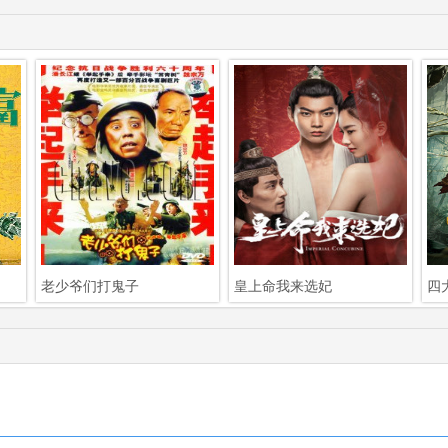
老少爷们打鬼子
皇上命我来选妃
四