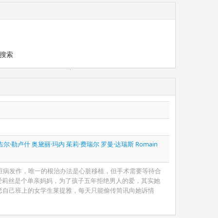
搜索
吉尔·勒卢什
奥黛丽·玛内
茱莉·费瑞尔
罗曼·达瑞斯 Romain
脏病发作，唯一的根治办法是心脏移植，但手术需要等待合
爱莉丝是个单亲妈妈，为了孩子五年拒绝男人的爱，其实她
恋自己班上的女学生莱提雅，每天只能偷传简讯向她诉情