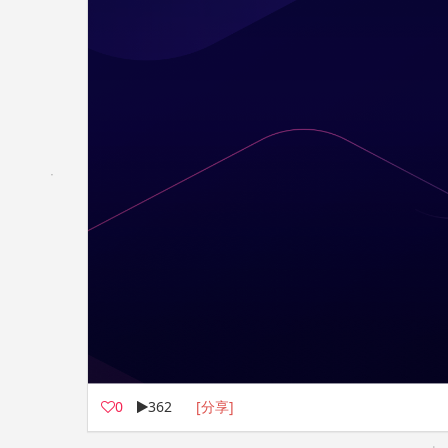
0
362
[分享]