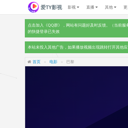
爱TY影视
影视
直播
其他
更
点击加入《QQ群》
，网站有问题好及时反馈。（当前服务器
的快捷登录已失效
本站未投入其他广告，如果播放视频出现跳转打开其他应
首页
电影
巴黎