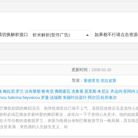
 或切换解析接口
如果都不行请点击资源
虾米解析(暂停广告)
更新时间：
2008-02-20
导演：
塞德里克·克拉皮斯
迪
梅拉尼·罗兰
法布莱斯·鲁奇尼
弗朗索瓦·克鲁塞
莫里斯·本尼丘
齐达内·苏阿内
chou
Sabrina Seyvecou
罗曼·达瑞斯
朱丽叶比诺什
阿尔贝·杜邦泰尔
是巴黎歌剧团的舞蹈演员，他突然感觉自己喘不上气，送医院急救证实是急性心
威胁和必须忍痛放弃最钟爱的舞蹈事业，皮埃尔一下子变得心灰意冷。他的姐姐
在大学任教的老教授罗兰，表面为电视台录制巴黎旅游节目一帆风顺，其实暗
事业皆美满，突然感到人生缺失意义，却