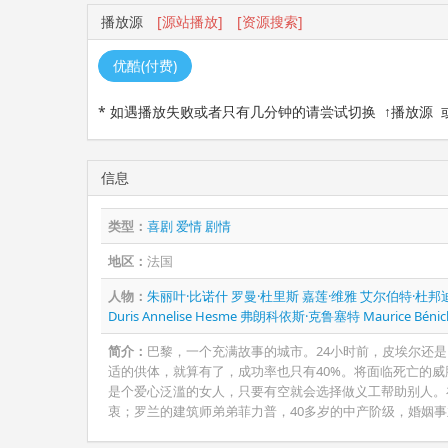
播放源
[源站播放]
[资源搜索]
优酷(付费)
* 如遇播放失败或者只有几分钟的请尝试切换 ↑播放源
信息
类型：
喜剧
爱情
剧情
地区：
法国
人物：
朱丽叶·比诺什
罗曼·杜里斯
嘉莲·维雅
艾尔伯特·杜邦
Duris
Annelise Hesme
弗朗科依斯·克鲁塞特
Maurice Béni
简介：
巴黎，一个充满故事的城市。24小时前，皮埃尔还
适的供体，就算有了，成功率也只有40%。将面临死亡的
是个爱心泛滥的女人，只要有空就会选择做义工帮助别人。
衷；罗兰的建筑师弟弟菲力普，40多岁的中产阶级，婚姻