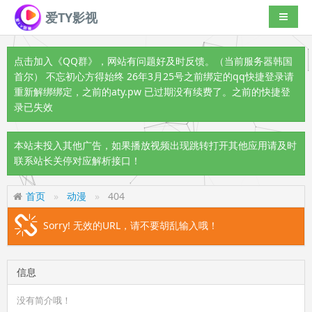
爱TY影视
导航切
点击加入《QQ群》
，网站有问题好及时反馈。（当前服务器韩国
首尔） 不忘初心方得始终 26年3月25号之前绑定的qq快捷登录请
重新解绑绑定，之前的aty.pw 已过期没有续费了。之前的快捷登
录已失效
本站未投入其他广告，如果播放视频出现跳转打开其他应用请及时
联系站长关停对应解析接口！
首页
动漫
404
Sorry! 无效的URL，请不要胡乱输入哦！
信息
没有简介哦！